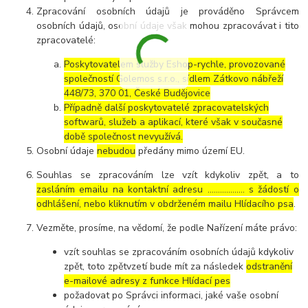
Zpracování osobních údajů je prováděno Správcem
osobních údajů, osobní údaje však mohou zpracovávat i tito
zpracovatelé:
Poskytovatelem služby Eshop-rychle, provozované
společností Golemos s.r.o., sídlem Zátkovo nábřeží
448/73, 370 01, České Budějovice
Případně další poskytovatelé zpracovatelských
softwarů, služeb a aplikací, které však v současné
době společnost nevyužívá.
Osobní údaje
nebudou
předány mimo území EU.
Souhlas se zpracováním lze vzít kdykoliv zpět, a to
zasláním emailu na kontaktní adresu ..……………. s žádostí o
odhlášení, nebo kliknutím v obdrženém mailu Hlídacího psa
.
Vezměte, prosíme, na vědomí, že podle Nařízení máte právo:
vzít souhlas se zpracováním osobních údajů kdykoliv
zpět, toto zpětvzetí bude mít za následek
odstranění
e-mailové adresy z funkce Hlídací pes
požadovat po Správci informaci, jaké vaše osobní