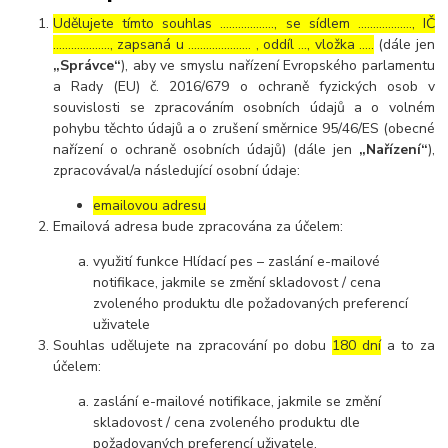
Udělujete tímto souhlas ……………..., se sídlem ………………, IČ
………………., zapsaná u ………………… , oddíl …, vložka …..
(dále jen
„Správce“
), aby ve smyslu nařízení Evropského parlamentu
a Rady (EU) č. 2016/679 o ochraně fyzických osob v
souvislosti se zpracováním osobních údajů a o volném
pohybu těchto údajů a o zrušení směrnice 95/46/ES (obecné
nařízení o ochraně osobních údajů) (dále jen
„Nařízení“
),
zpracovával/a následující osobní údaje:
emailovou adresu
Emailová adresa bude zpracována za účelem:
využití funkce Hlídací pes – zaslání e-mailové
notifikace, jakmile se změní skladovost / cena
zvoleného produktu dle požadovaných preferencí
uživatele
Souhlas udělujete na zpracování po dobu
180 dní
a to za
účelem:
zaslání e-mailové notifikace, jakmile se změní
skladovost / cena zvoleného produktu dle
požadovaných preferencí uživatele.