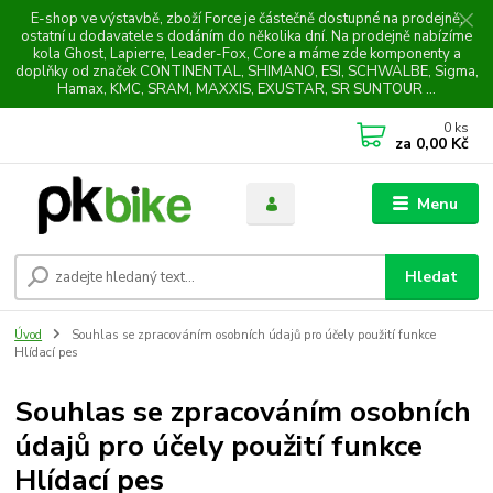
E-shop ve výstavbě, zboží Force je částečně dostupné na prodejně,
ostatní u dodavatele s dodáním do několika dní. Na prodejně nabízíme
kola Ghost, Lapierre, Leader-Fox, Core a máme zde komponenty a
doplňky od značek CONTINENTAL, SHIMANO, ESI, SCHWALBE, Sigma,
Hamax, KMC, SRAM, MAXXIS, EXUSTAR, SR SUNTOUR ...
0
ks
za
0,00 Kč
Menu
Hledat
Úvod
Souhlas se zpracováním osobních údajů pro účely použití funkce
Hlídací pes
Souhlas se zpracováním osobních
údajů pro účely použití funkce
Hlídací pes