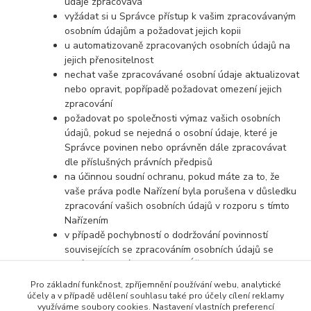
údaje zpracovává
vyžádat si u Správce přístup k vašim zpracovávaným
osobním údajům a požadovat jejich kopii
u automatizovaně zpracovaných osobních údajů na
jejich přenositelnost
nechat vaše zpracovávané osobní údaje aktualizovat
nebo opravit, popřípadě požadovat omezení jejich
zpracování
požadovat po společnosti výmaz vašich osobních
údajů, pokud se nejedná o osobní údaje, které je
Správce povinen nebo oprávněn dále zpracovávat
dle příslušných právních předpisů
na účinnou soudní ochranu, pokud máte za to, že
vaše práva podle Nařízení byla porušena v důsledku
zpracování vašich osobních údajů v rozporu s tímto
Nařízením
v případě pochybností o dodržování povinností
souvisejících se zpracováním osobních údajů se
obrátit na Správce nebo na Úřad pro ochranu
osobních údajů
Pro základní funkčnost, zpříjemnění používání webu, analytické
účely a v případě udělení souhlasu také pro účely cílení reklamy
využíváme soubory cookies. Nastavení vlastních preferencí