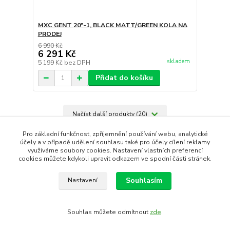
MXC GENT 20"-1, BLACK MATT/GREEN KOLA NA
PRODEJ
6 990 Kč
6 291 Kč
skladem
5 199 Kč
bez DPH
Přidat do košíku
Načíst další produkty (20)
strana
z 18
další
Pro základní funkčnost, zpříjemnění používání webu, analytické
účely a v případě udělení souhlasu také pro účely cílení reklamy
využíváme soubory cookies. Nastavení vlastních preferencí
cookies můžete kdykoli upravit odkazem ve spodní části stránek.
Souhlasím
Nastavení
Vytvořit rezervaci
Souhlas můžete odmítnout
zde
.
Vytvořeno na
Eshop-rychle.cz