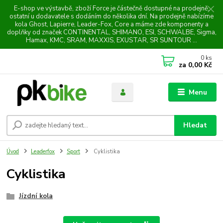
E-shop ve výstavbě, zboží Force je částečně dostupné na prodejně,
ostatní u dodavatele s dodáním do několika dní. Na prodejně nabízíme
kola Ghost, Lapierre, Leader-Fox, Core a máme zde komponenty a
doplňky od značek CONTINENTAL, SHIMANO, ESI, SCHWALBE, Sigma,
Hamax, KMC, SRAM, MAXXIS, EXUSTAR, SR SUNTOUR ...
0
ks
za
0,00 Kč
Menu
Hledat
Úvod
Leaderfox
Sport
Cyklistika
Cyklistika
Jízdní kola