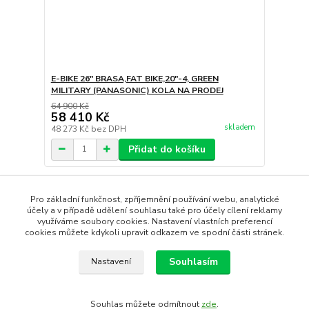
E-BIKE 26" BRASA,FAT BIKE,20"-4, GREEN
MILITARY (PANASONIC) KOLA NA PRODEJ
64 900 Kč
58 410 Kč
skladem
48 273 Kč
bez DPH
Přidat do košíku
strana
z 1
Pro základní funkčnost, zpříjemnění používání webu, analytické
účely a v případě udělení souhlasu také pro účely cílení reklamy
využíváme soubory cookies. Nastavení vlastních preferencí
cookies můžete kdykoli upravit odkazem ve spodní části stránek.
Souhlasím
Nastavení
Vytvořit rezervaci
Souhlas můžete odmítnout
zde
.