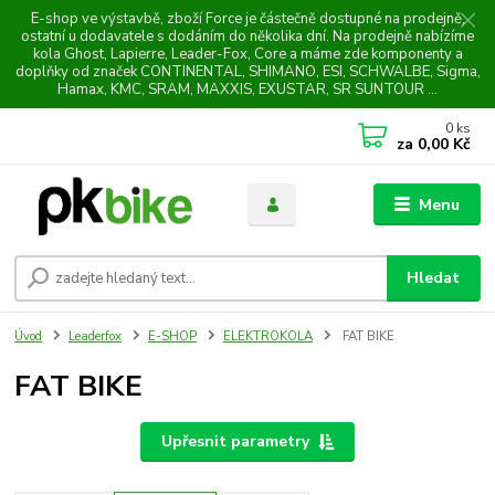
E-shop ve výstavbě, zboží Force je částečně dostupné na prodejně,
ostatní u dodavatele s dodáním do několika dní. Na prodejně nabízíme
kola Ghost, Lapierre, Leader-Fox, Core a máme zde komponenty a
doplňky od značek CONTINENTAL, SHIMANO, ESI, SCHWALBE, Sigma,
Hamax, KMC, SRAM, MAXXIS, EXUSTAR, SR SUNTOUR ...
0
ks
za
0,00 Kč
Menu
Hledat
Úvod
Leaderfox
E-SHOP
ELEKTROKOLA
FAT BIKE
FAT BIKE
Upřesnit parametry