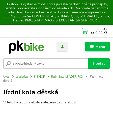
E-shop ve výstavbě, zboží Force je částečně dostupné na prodejně,
ostatní u dodavatele s dodáním do několika dní. Na prodejně nabízíme
kola Ghost, Lapierre, Leader-Fox, Core a máme zde komponenty a
doplňky od značek CONTINENTAL, SHIMANO, ESI, SCHWALBE, Sigma,
Hamax, KMC, SRAM, MAXXIS, EXUSTAR, SR SUNTOUR ...
0
ks
za
0,00 Kč
Menu
Hledat
Úvod
Leaderfox
E-SHOP
Jízdní kola LEADER FOX
Jízdní kola
dětská
Jízdní kola dětská
V této kategorii nebylo nalezeno žádné zboží.