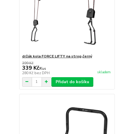
držák kola FORCE LIFTY na strop,černý
399 Kč
339 Kč
/
Kus
skladem
280 Kč
bez DPH
Přidat do košíku