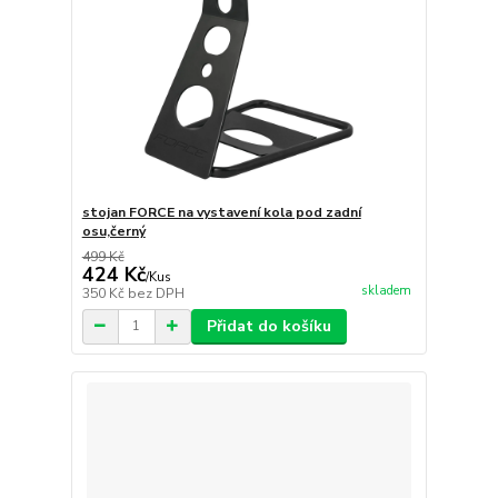
stojan FORCE na vystavení kola pod zadní
osu,černý
499 Kč
424 Kč
/
Kus
skladem
350 Kč
bez DPH
Přidat do košíku