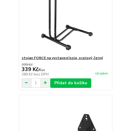
stojan FORCE na vystavení kola, ocelový, černý
399 Kč
339 Kč
/
Kus
skladem
280 Kč
bez DPH
Přidat do košíku