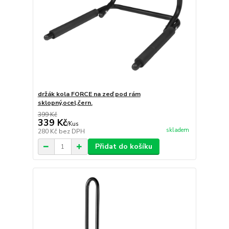
držák kola FORCE na zeď pod rám
sklopný,ocel,čern.
399 Kč
339 Kč
/
Kus
skladem
280 Kč
bez DPH
Přidat do košíku