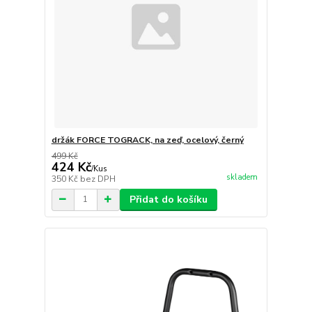
držák FORCE TOGRACK, na zeď, ocelový, černý
499 Kč
424 Kč
/
Kus
skladem
350 Kč
bez DPH
Přidat do košíku