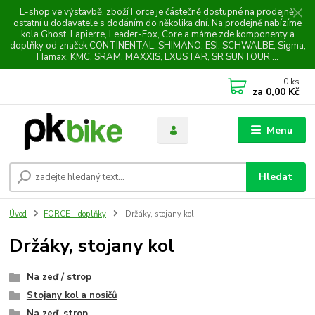
E-shop ve výstavbě, zboží Force je částečně dostupné na prodejně,
ostatní u dodavatele s dodáním do několika dní. Na prodejně nabízíme
kola Ghost, Lapierre, Leader-Fox, Core a máme zde komponenty a
doplňky od značek CONTINENTAL, SHIMANO, ESI, SCHWALBE, Sigma,
Hamax, KMC, SRAM, MAXXIS, EXUSTAR, SR SUNTOUR ...
0
ks
za
0,00 Kč
Menu
Hledat
Úvod
FORCE - doplňky
Držáky, stojany kol
Držáky, stojany kol
Na zeď / strop
Stojany kol a nosičů
Na zeď, strop