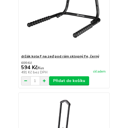
držák kola F na zeď pod rám sklopný Fe, černý
699 Kč
594 Kč
/
Kus
skladem
491 Kč
bez DPH
Přidat do košíku