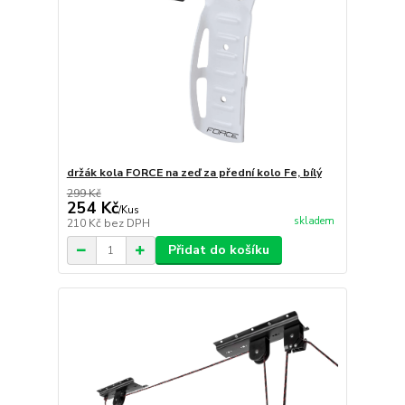
držák kola FORCE na zeď za přední kolo Fe, bílý
299 Kč
254 Kč
/
Kus
skladem
210 Kč
bez DPH
Přidat do košíku