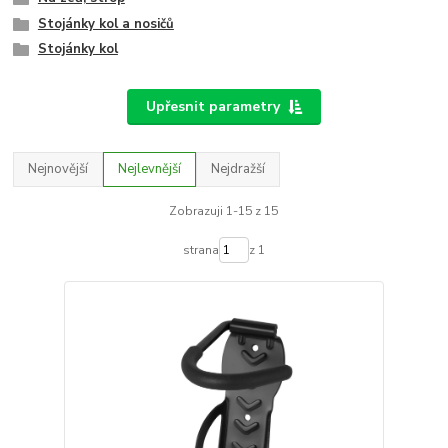
Stojánky kol a nosičů
Stojánky kol
Upřesnit parametry
Nejnovější
Nejlevnější
Nejdražší
Zobrazuji 1-15 z 15
strana
z 1