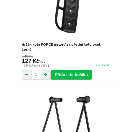
držák kola FORCE na zeď za přední kolo,ocel,
černý
149 Kč
127 Kč
/
Kus
skladem
105 Kč
bez DPH
Přidat do košíku