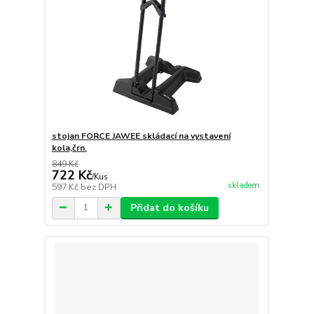
stojan FORCE JAWEE skládací na vystavení
kola,črn.
849 Kč
722 Kč
/
Kus
skladem
597 Kč
bez DPH
Přidat do košíku