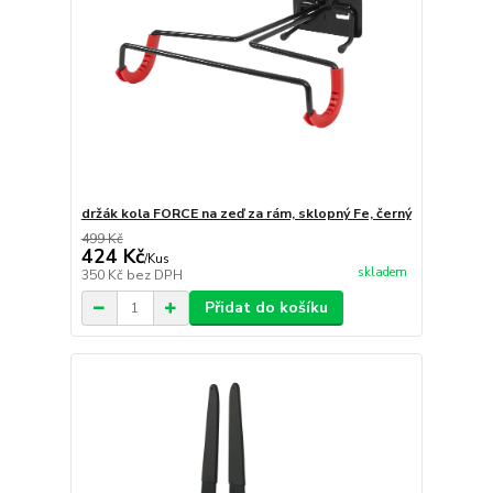
držák kola FORCE na zeď za rám, sklopný Fe, černý
499 Kč
424 Kč
/
Kus
skladem
350 Kč
bez DPH
Přidat do košíku