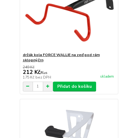
držák kola FORCE WALLIE na zeď pod rám
sklopný,črn
249 Kč
212 Kč
/
Kus
skladem
175 Kč
bez DPH
Přidat do košíku