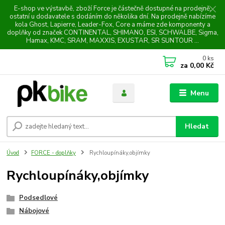
E-shop ve výstavbě, zboží Force je částečně dostupné na prodejně,
ostatní u dodavatele s dodáním do několika dní. Na prodejně nabízíme
kola Ghost, Lapierre, Leader-Fox, Core a máme zde komponenty a
doplňky od značek CONTINENTAL, SHIMANO, ESI, SCHWALBE, Sigma,
Hamax, KMC, SRAM, MAXXIS, EXUSTAR, SR SUNTOUR ...
0
ks
za
0,00 Kč
Menu
Hledat
Úvod
FORCE - doplňky
Rychloupínáky,objímky
Rychloupínáky,objímky
Podsedlové
Nábojové