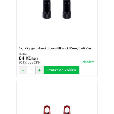
čepičky galuskového ventilku s klíčem,hliník,črn
99 Kč
84 Kč
/
Sada
skladem
69 Kč
bez DPH
Přidat do košíku