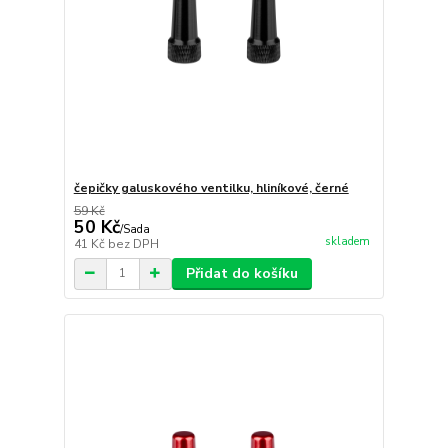
čepičky galuskového ventilku, hliníkové, černé
59 Kč
50 Kč
/
Sada
skladem
41 Kč
bez DPH
Přidat do košíku