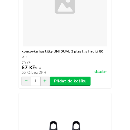
koncovka hustilky UNI DUAL 3 plast. s hadicí 80
cm
79 Kč
67 Kč
/
Kus
skladem
55 Kč
bez DPH
Přidat do košíku