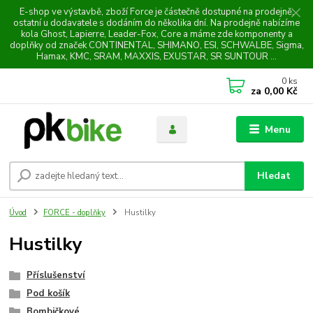
E-shop ve výstavbě, zboží Force je částečně dostupné na prodejně,
ostatní u dodavatele s dodáním do několika dní. Na prodejně nabízíme
kola Ghost, Lapierre, Leader-Fox, Core a máme zde komponenty a
doplňky od značek CONTINENTAL, SHIMANO, ESI, SCHWALBE, Sigma,
Hamax, KMC, SRAM, MAXXIS, EXUSTAR, SR SUNTOUR ...
0
ks
za
0,00 Kč
Menu
Hledat
Úvod
FORCE - doplňky
Hustilky
Hustilky
Příslušenství
Pod košík
Bombičkové