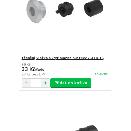
těsnění, vložka a kryt hlavice hustilky 75114-15
39 Kč
33 Kč
/
Sada
skladem
27 Kč
bez DPH
Přidat do košíku