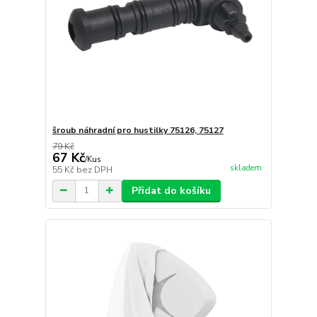
šroub náhradní pro hustilky 75126, 75127
79 Kč
67 Kč
/
Kus
skladem
55 Kč
bez DPH
Přidat do košíku