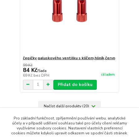
čepičky galuskového ventilku s klíčem,hliník,červn
99 Kč
84 Kč
/
Sada
skladem
69 Kč
bez DPH
Přidat do košíku
Načíst další produkty (20)
strana
z 3
další
Pro základní funkčnost, zpříjemnění používání webu, analytické
účely a v případě udělení souhlasu také pro účely cílení reklamy
využíváme soubory cookies. Nastavení vlastních preferencí
cookies můžete kdykoli upravit odkazem ve spodní části stránek.