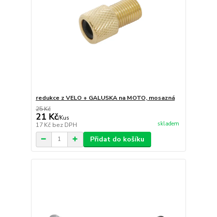
redukce z VELO + GALUSKA na MOTO, mosazná
25 Kč
21 Kč
/
Kus
skladem
17 Kč
bez DPH
Přidat do košíku