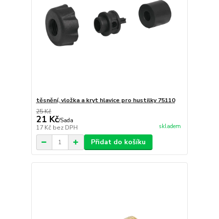
těsnění, vložka a kryt hlavice pro hustilky 75110
25 Kč
21 Kč
/
Sada
skladem
17 Kč
bez DPH
Přidat do košíku