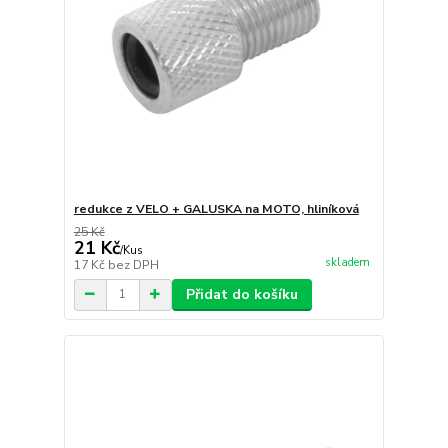
redukce z VELO + GALUSKA na MOTO, hliníková
25 Kč
21 Kč
/
Kus
skladem
17 Kč
bez DPH
Přidat do košíku