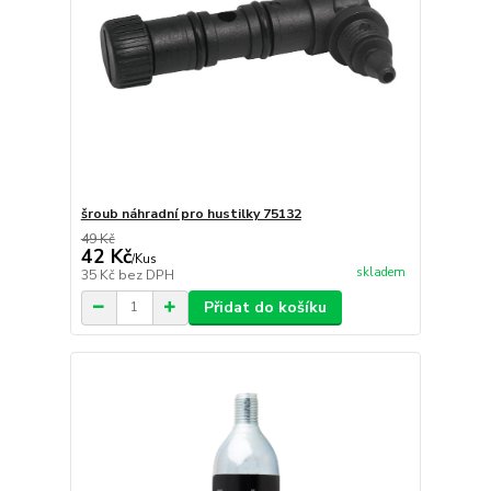
šroub náhradní pro hustilky 75132
49 Kč
42 Kč
/
Kus
skladem
35 Kč
bez DPH
Přidat do košíku