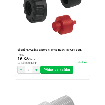
těsnění, vložka a kryt hlavice hustilky UNI atd..
19 Kč
16 Kč
/
Sada
skladem
13 Kč
bez DPH
Přidat do košíku