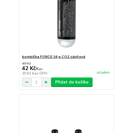
bombička FORCE 16 g CO2 závitová
49 Kč
42 Kč
/
Kus
skladem
35 Kč
bez DPH
Přidat do košíku