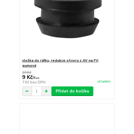
vložka do ráfku, redukce otvoru z AV na FV,
gumová
10 Kč
9 Kč
/
Kus
skladem
7 Kč
bez DPH
Přidat do košíku