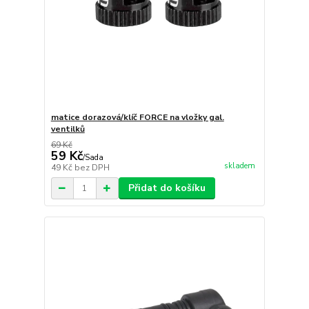
matice dorazová/klíč FORCE na vložky gal.
ventilků
69 Kč
59 Kč
/
Sada
skladem
49 Kč
bez DPH
Přidat do košíku