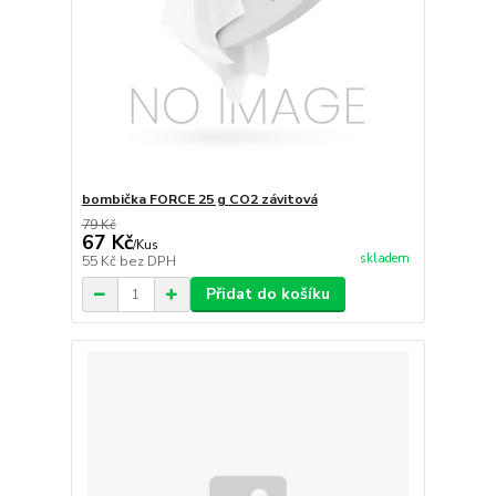
bombička FORCE 25 g CO2 závitová
79 Kč
67 Kč
/
Kus
skladem
55 Kč
bez DPH
Přidat do košíku