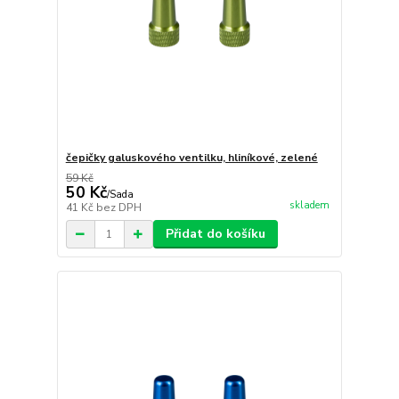
čepičky galuskového ventilku, hliníkové, zelené
59 Kč
50 Kč
/
Sada
skladem
41 Kč
bez DPH
Přidat do košíku