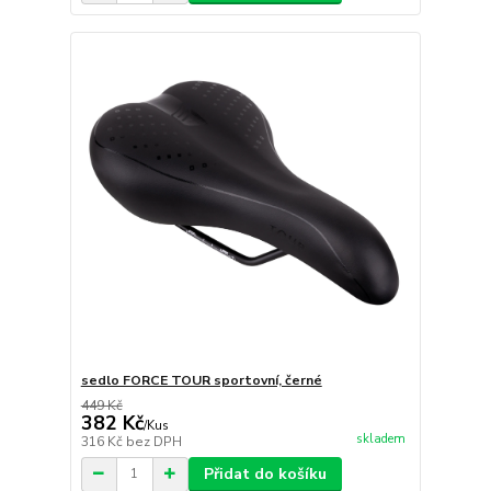
sedlo FORCE TOUR sportovní, černé
449 Kč
382 Kč
/
Kus
skladem
316 Kč
bez DPH
Přidat do košíku