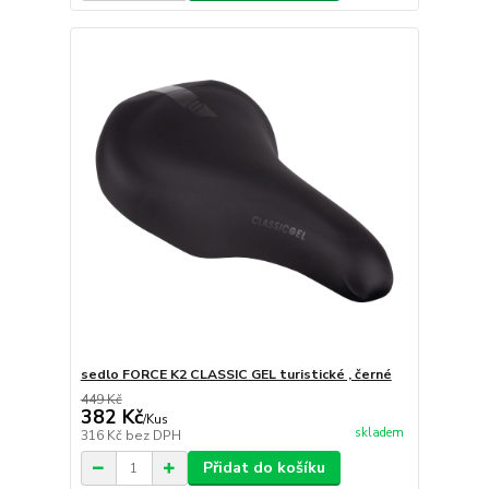
sedlo FORCE K2 CLASSIC GEL turistické , černé
449 Kč
382 Kč
/
Kus
skladem
316 Kč
bez DPH
Přidat do košíku