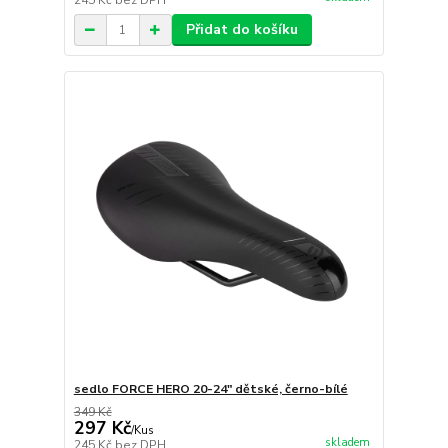
245 Kč
bez DPH
Přidat do košíku
sedlo FORCE HERO 20-24" dětské, černo-bílé
349 Kč
297 Kč
/
Kus
skladem
245 Kč
bez DPH