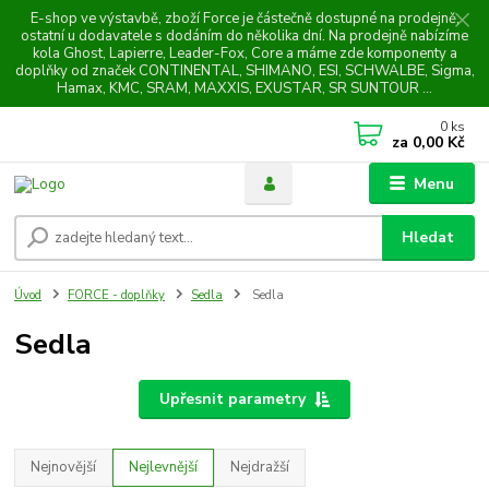
E-shop ve výstavbě, zboží Force je částečně dostupné na prodejně,
ostatní u dodavatele s dodáním do několika dní. Na prodejně nabízíme
kola Ghost, Lapierre, Leader-Fox, Core a máme zde komponenty a
doplňky od značek CONTINENTAL, SHIMANO, ESI, SCHWALBE, Sigma,
Hamax, KMC, SRAM, MAXXIS, EXUSTAR, SR SUNTOUR ...
0
ks
za
0,00 Kč
Menu
Hledat
Úvod
FORCE - doplňky
Sedla
Sedla
Sedla
Upřesnit parametry
Nejnovější
Nejlevnější
Nejdražší