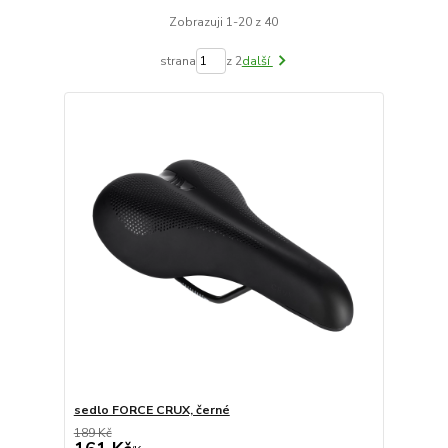
Zobrazuji 1-20 z 40
strana
z 2
další
sedlo FORCE CRUX, černé
189 Kč