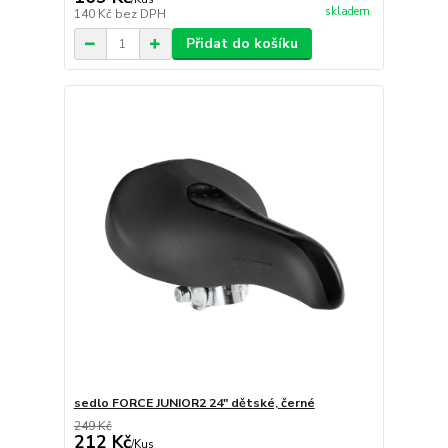
skladem
140 Kč
bez DPH
Přidat do košíku
sedlo FORCE JUNIOR2 24" dětské, černé
249 Kč
212 Kč
/
Kus