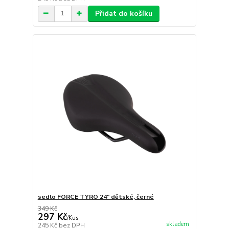
Přidat do košíku
sedlo FORCE TYRO 24" dětské, černé
349 Kč
297 Kč
/
Kus
skladem
245 Kč
bez DPH