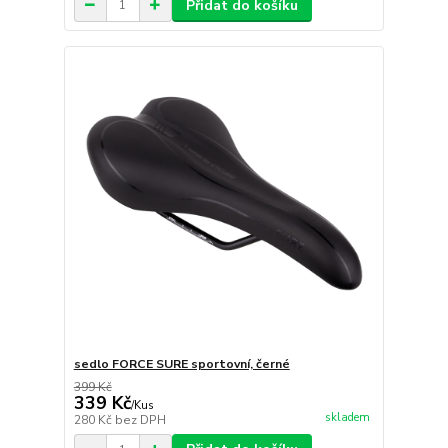
Přidat do košíku
sedlo FORCE SURE sportovní, černé
399 Kč
339 Kč
/
Kus
skladem
280 Kč
bez DPH