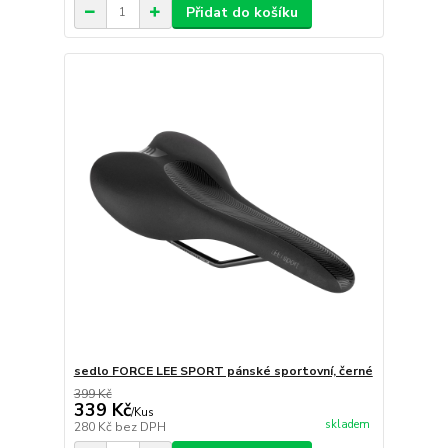
Přidat do košíku
sedlo FORCE LEE SPORT pánské sportovní, černé
399 Kč
339 Kč
/
Kus
skladem
280 Kč
bez DPH