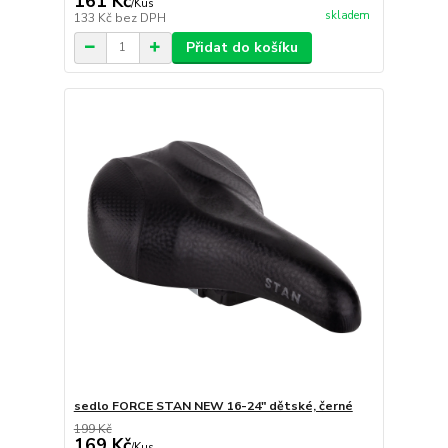
161 Kč
/
Kus
skladem
133 Kč
bez DPH
Přidat do košíku
sedlo FORCE STAN NEW 16-24" dětské, černé
199 Kč
169 Kč
/
Kus