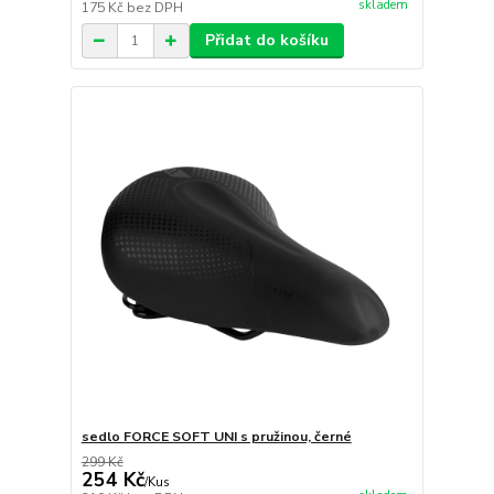
skladem
175 Kč
bez DPH
Přidat do košíku
sedlo FORCE SOFT UNI s pružinou, černé
299 Kč
254 Kč
/
Kus