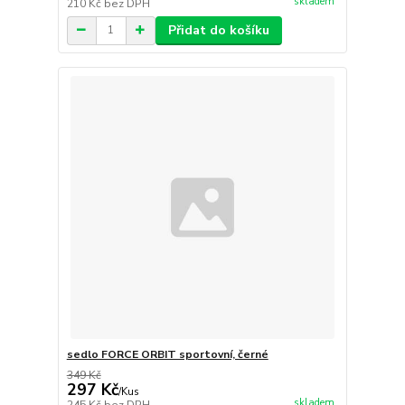
skladem
210 Kč
bez DPH
Přidat do košíku
sedlo FORCE ORBIT sportovní, černé
349 Kč
297 Kč
/
Kus
skladem