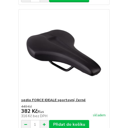
sedlo FORCE IDEALE sportovní, černé
449 Kč
382 Kč
/
Kus
skladem
316 Kč
bez DPH
Přidat do košíku