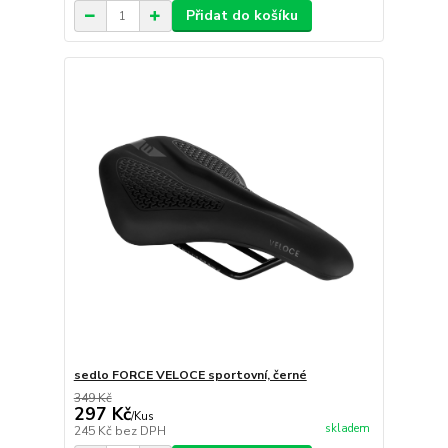
Přidat do košíku
sedlo FORCE VELOCE sportovní, černé
349 Kč
297 Kč
/
Kus
skladem
245 Kč
bez DPH