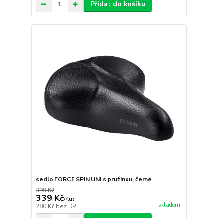
Přidat do košíku
sedlo FORCE SPIN UNI s pružinou, černé
399 Kč
339 Kč
/
Kus
skladem
280 Kč
bez DPH