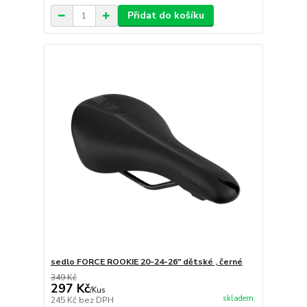
Přidat do košíku
sedlo FORCE ROOKIE 20-24-26" dětské , černé
349 Kč
297 Kč
/
Kus
skladem
245 Kč
bez DPH