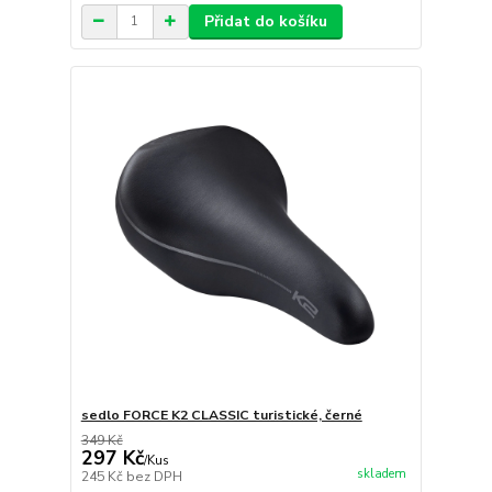
Přidat do košíku
sedlo FORCE K2 CLASSIC turistické, černé
349 Kč
297 Kč
/
Kus
skladem
245 Kč
bez DPH