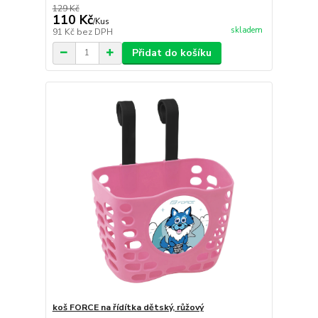
129 Kč
110 Kč
/
Kus
skladem
91 Kč
bez DPH
Přidat do košíku
koš FORCE na řídítka dětský, růžový