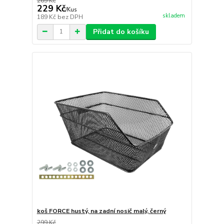
269 Kč
229 Kč
/
Kus
skladem
189 Kč
bez DPH
Přidat do košíku
koš FORCE hustý, na zadní nosič malý, černý
299 Kč