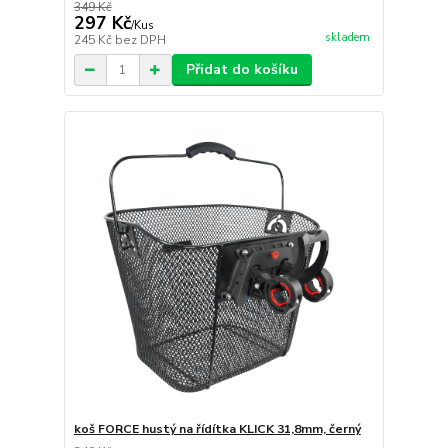
349 Kč
297 Kč
/
Kus
skladem
245 Kč
bez DPH
Přidat do košíku
koš FORCE hustý na řídítka KLICK 31,8mm, černý