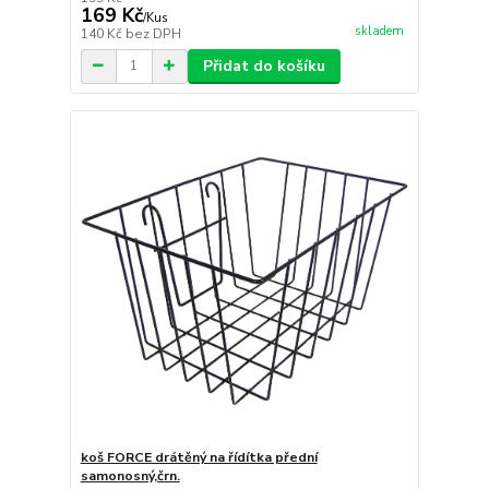
169 Kč
/
Kus
skladem
140 Kč
bez DPH
Přidat do košíku
koš FORCE drátěný na řídítka přední
samonosný,črn.