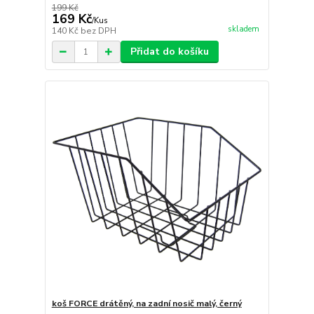
199 Kč
169 Kč
/
Kus
skladem
140 Kč
bez DPH
Přidat do košíku
koš FORCE drátěný, na zadní nosič malý, černý