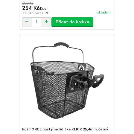
299 Kč
254 Kč
/
Kus
skladem
210 Kč
bez DPH
Přidat do košíku
koš FORCE hustý na řídítka KLICK 25,4mm, černý