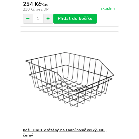
254 Kč
/
Kus
skladem
210 Kč
bez DPH
Přidat do košíku
koš FORCE drátěný, na zadní nosič velký-XXL,
černý