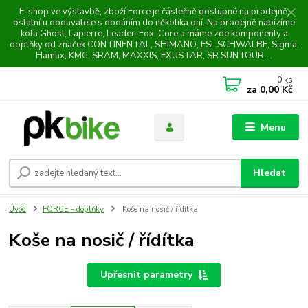
E-shop ve výstavbě, zboží Force je částečně dostupné na prodejně,
ostatní u dodavatele s dodáním do několika dní. Na prodejně nabízíme
kola Ghost, Lapierre, Leader-Fox, Core a máme zde komponenty a
doplňky od značek CONTINENTAL, SHIMANO, ESI, SCHWALBE, Sigma,
Hamax, KMC, SRAM, MAXXIS, EXUSTAR, SR SUNTOUR ...
0
ks
za
0,00 Kč
Menu
Hledat
Úvod
FORCE - doplňky
Koše na nosič / řídítka
Koše na nosič / řídítka
Upřesnit parametry