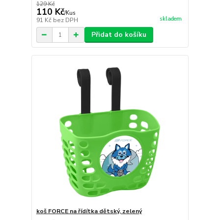
129 Kč
110 Kč
/
Kus
skladem
91 Kč
bez DPH
Přidat do košíku
koš FORCE na řídítka dětský, zelený