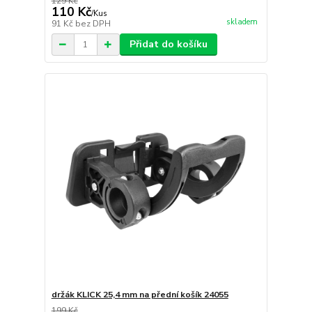
129 Kč
110 Kč
/
Kus
skladem
91 Kč
bez DPH
Přidat do košíku
držák KLICK 25,4 mm na přední košík 24055
199 Kč