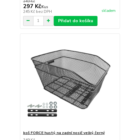
349 Kč
297 Kč
/
Kus
skladem
245 Kč
bez DPH
Přidat do košíku
koš FORCE hustý, na zadní nosič velký, černý