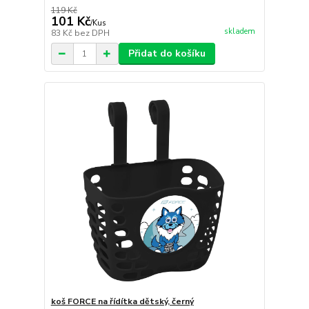
119 Kč
101 Kč
/
Kus
skladem
83 Kč
bez DPH
Přidat do košíku
koš FORCE na řídítka dětský, černý