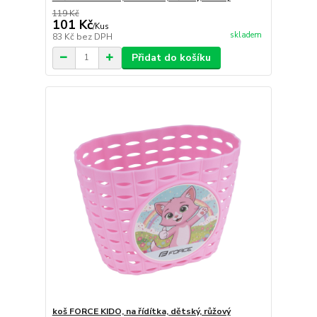
119 Kč
101 Kč
/
Kus
skladem
83 Kč
bez DPH
Přidat do košíku
koš FORCE KIDO, na řídítka, dětský, růžový