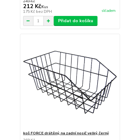
249 Kč
212 Kč
/
Kus
skladem
175 Kč
bez DPH
Přidat do košíku
koš FORCE drátěný, na zadní nosič velký, černý