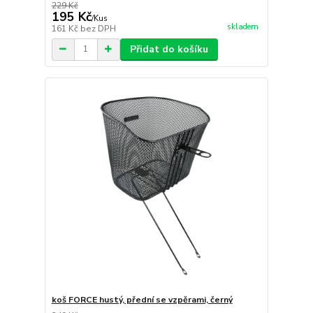
229 Kč
195 Kč
/
Kus
skladem
161 Kč
bez DPH
Přidat do košíku
koš FORCE hustý, přední se vzpěrami, černý