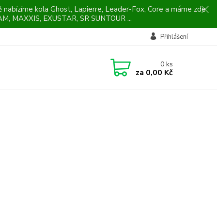
ně nabízíme kola Ghost, Lapierre, Leader-Fox, Core a máme zde
M, MAXXIS, EXUSTAR, SR SUNTOUR ...
Přihlášení
0
ks
za
0,00 Kč