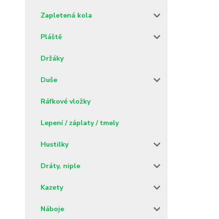
Zapletená kola
Pláště
Držáky
Duše
Ráfkové vložky
Lepení / záplaty / tmely
Hustilky
Dráty, niple
Kazety
Náboje