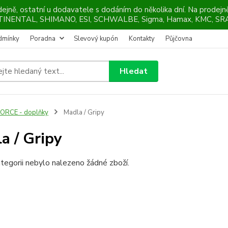
ejně, ostatní u dodavatele s dodáním do několika dní. Na prodej
NTINENTAL, SHIMANO, ESI, SCHWALBE, Sigma, Hamax, KMC, SRA
dmínky
Poradna
Slevový kupón
Kontakty
Půjčovna
Hledat
ORCE - doplňky
Madla / Gripy
a / Gripy
tegorii nebylo nalezeno žádné zboží.