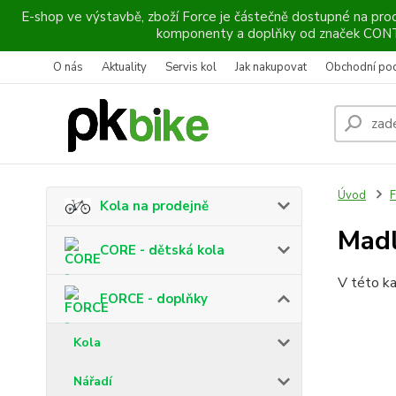
E-shop ve výstavbě, zboží Force je částečně dostupné na prod
komponenty a doplňky od značek CO
O nás
Aktuality
Servis kol
Jak nakupovat
Obchodní po
Úvod
F
Kola na prodejně
Madl
CORE - dětská kola
V této ka
FORCE - doplňky
Kola
Nářadí