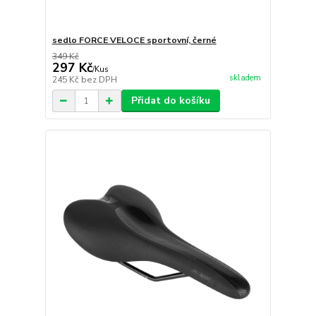
sedlo FORCE VELOCE sportovní, černé
349 Kč
297 Kč
/
Kus
skladem
245 Kč
bez DPH
Přidat do košíku