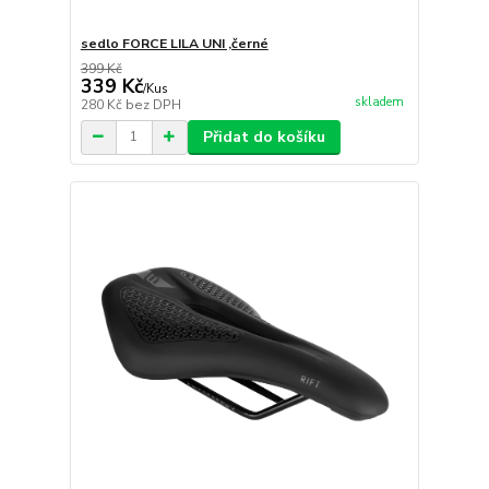
sedlo FORCE LILA UNI ,černé
399 Kč
339 Kč
/
Kus
skladem
280 Kč
bez DPH
Přidat do košíku