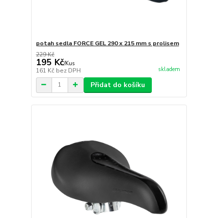
potah sedla FORCE GEL 290 x 215 mm s prolisem
229 Kč
195 Kč
/
Kus
skladem
161 Kč
bez DPH
Přidat do košíku