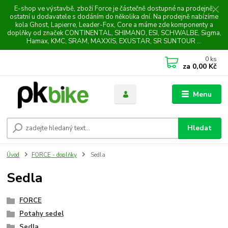
E-shop ve výstavbě, zboží Force je částečně dostupné na prodejně,
ostatní u dodavatele s dodáním do několika dní. Na prodejně nabízíme
kola Ghost, Lapierre, Leader-Fox, Core a máme zde komponenty a
doplňky od značek CONTINENTAL, SHIMANO, ESI, SCHWALBE, Sigma,
Hamax, KMC, SRAM, MAXXIS, EXUSTAR, SR SUNTOUR ...
0
ks
za
0,00 Kč
Menu
Hledat
Úvod
FORCE - doplňky
Sedla
Sedla
FORCE
Potahy sedel
Sedla