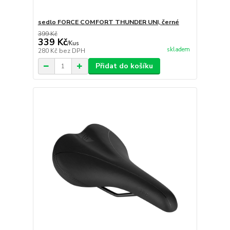
sedlo FORCE COMFORT THUNDER UNI, černé
399 Kč
339 Kč
/
Kus
skladem
280 Kč
bez DPH
Přidat do košíku