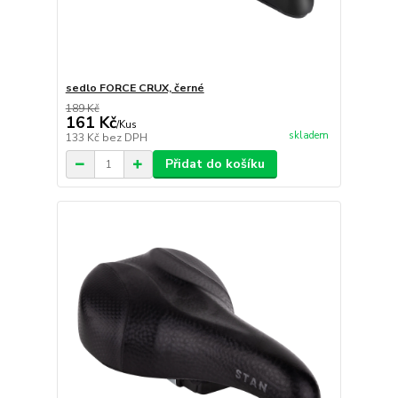
sedlo FORCE CRUX, černé
189 Kč
161 Kč
/
Kus
skladem
133 Kč
bez DPH
Přidat do košíku