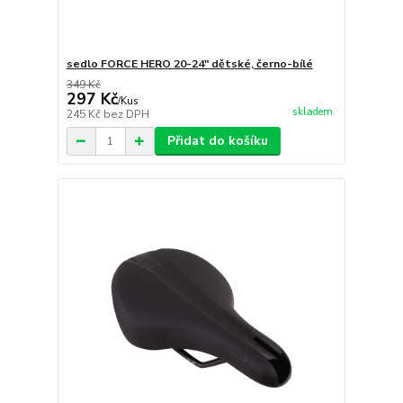
sedlo FORCE HERO 20-24" dětské, černo-bílé
349 Kč
297 Kč
/
Kus
skladem
245 Kč
bez DPH
Přidat do košíku