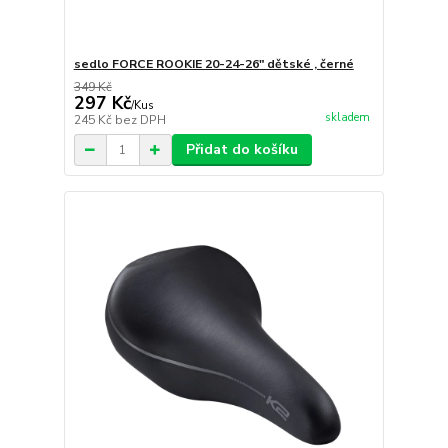
sedlo FORCE ROOKIE 20-24-26" dětské , černé
349 Kč
297 Kč
/
Kus
skladem
245 Kč
bez DPH
Přidat do košíku