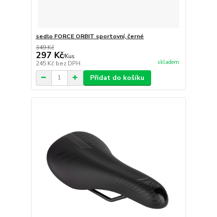
sedlo FORCE ORBIT sportovní, černé
349 Kč
297 Kč
/
Kus
skladem
245 Kč
bez DPH
Přidat do košíku