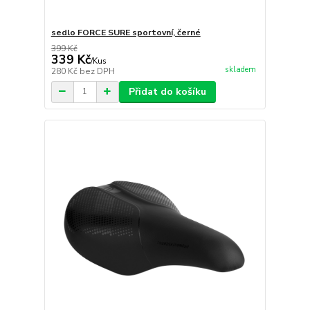
sedlo FORCE SURE sportovní, černé
399 Kč
339 Kč
/
Kus
skladem
280 Kč
bez DPH
Přidat do košíku