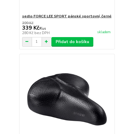
sedlo FORCE LEE SPORT pánské sportovní, černé
399 Kč
339 Kč
/
Kus
skladem
280 Kč
bez DPH
Přidat do košíku