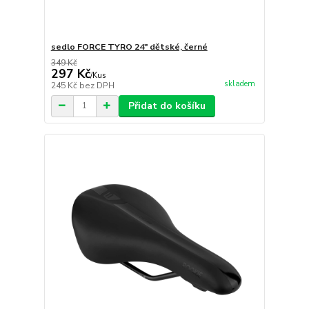
sedlo FORCE TYRO 24" dětské, černé
349 Kč
297 Kč
/
Kus
skladem
245 Kč
bez DPH
Přidat do košíku