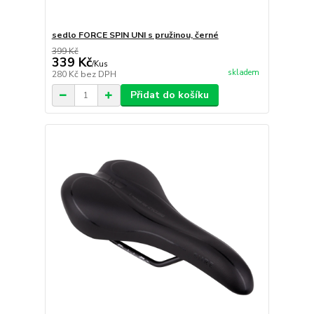
sedlo FORCE SPIN UNI s pružinou, černé
399 Kč
339 Kč
/
Kus
skladem
280 Kč
bez DPH
Přidat do košíku