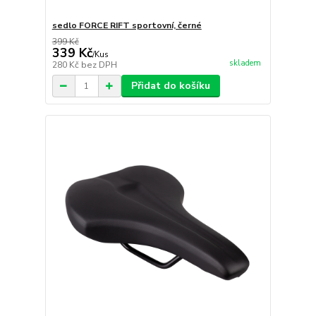
sedlo FORCE RIFT sportovní, černé
399 Kč
339 Kč
/
Kus
skladem
280 Kč
bez DPH
Přidat do košíku