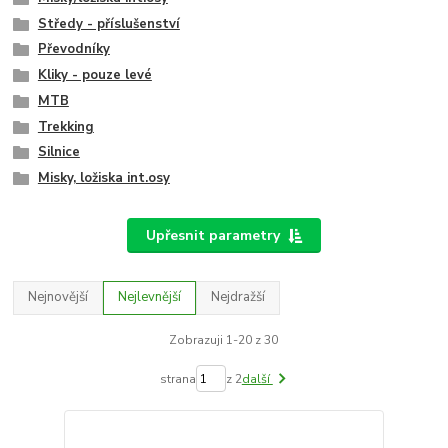
Středy - příslušenství
Převodníky
Kliky - pouze levé
MTB
Trekking
Silnice
Misky, ložiska int.osy
Upřesnit parametry
Nejnovější
Nejlevnější
Nejdražší
Zobrazuji 1-20 z 30
strana
z 2
další