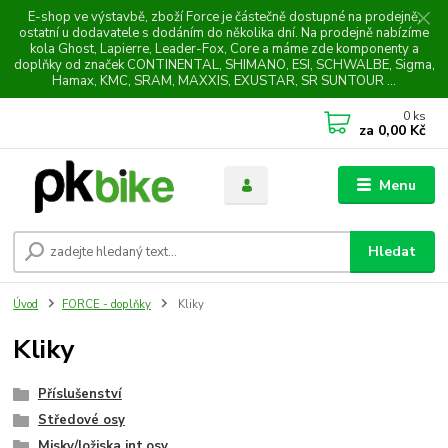
E-shop ve výstavbě, zboží Force je částečně dostupné na prodejně,
ostatní u dodavatele s dodáním do několika dní. Na prodejně nabízíme
kola Ghost, Lapierre, Leader-Fox, Core a máme zde komponenty a
doplňky od značek CONTINENTAL, SHIMANO, ESI, SCHWALBE, Sigma,
Hamax, KMC, SRAM, MAXXIS, EXUSTAR, SR SUNTOUR ...
0
ks
za
0,00 Kč
Menu
Hledat
Úvod
FORCE - doplňky
Kliky
Kliky
Příslušenství
Středové osy
Misky/ložiska int.osy