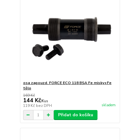
osa zapouzd. FORCE ECO 118 BSA Fe misky+Fe
tělo
169 Kč
144 Kč
/
Kus
skladem
119 Kč
bez DPH
Přidat do košíku