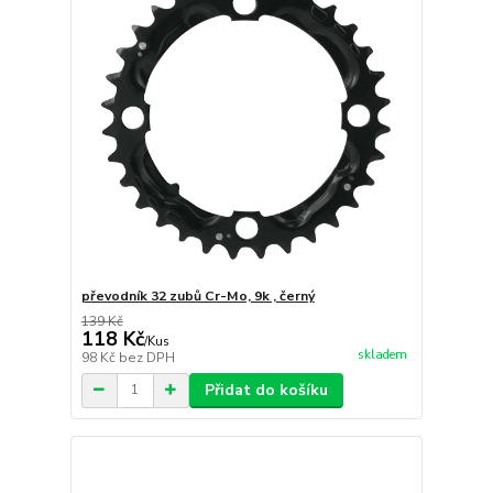
převodník 32 zubů Cr-Mo, 9k , černý
139 Kč
118 Kč
/
Kus
skladem
98 Kč
bez DPH
Přidat do košíku