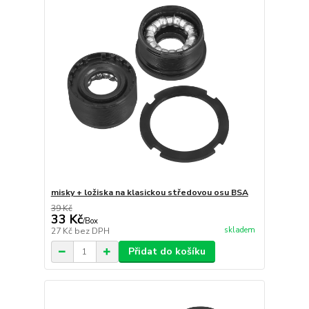
misky + ložiska na klasickou středovou osu BSA
39 Kč
33 Kč
/
Box
skladem
27 Kč
bez DPH
Přidat do košíku