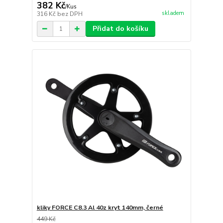
382 Kč
/
Kus
skladem
316 Kč
bez DPH
Přidat do košíku
kliky FORCE C8.3 Al 40z kryt 140mm, černé
449 Kč