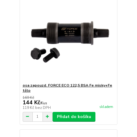
osa zapouzd. FORCE ECO 122,5 BSA Fe misky+Fe
tělo
169 Kč
144 Kč
/
Kus
skladem
119 Kč
bez DPH
Přidat do košíku