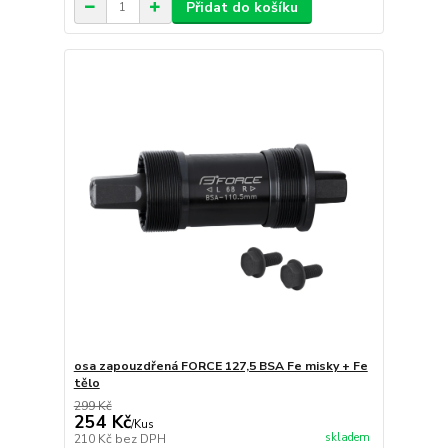
Přidat do košíku
osa zapouzdřená FORCE 127,5 BSA Fe misky + Fe
tělo
299 Kč
254 Kč
/
Kus
skladem
210 Kč
bez DPH