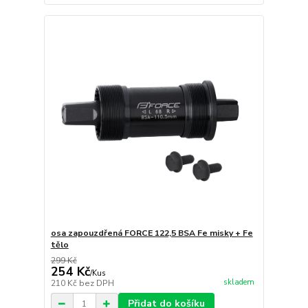
osa zapouzdřená FORCE 122,5 BSA Fe misky + Fe
tělo
299 Kč
254 Kč
/
Kus
skladem
210 Kč
bez DPH
Přidat do košíku