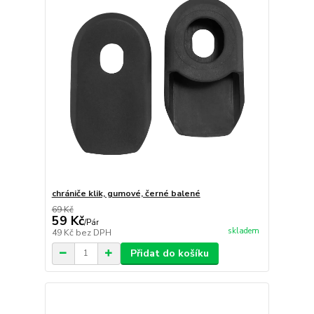
chrániče klik, gumové, černé balené
69 Kč
59 Kč
/
Pár
skladem
49 Kč
bez DPH
Přidat do košíku