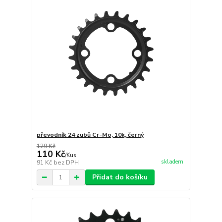
převodník 24 zubů Cr-Mo, 10k, černý
129 Kč
110 Kč
/
Kus
skladem
91 Kč
bez DPH
Přidat do košíku