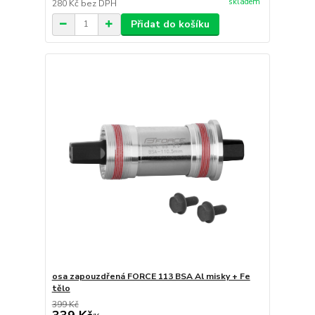
skladem
280 Kč
bez DPH
Přidat do košíku
osa zapouzdřená FORCE 113 BSA Al misky + Fe
tělo
399 Kč