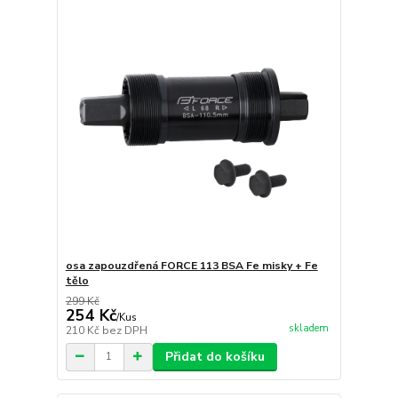
osa zapouzdřená FORCE 113 BSA Fe misky + Fe
tělo
299 Kč
254 Kč
/
Kus
skladem
210 Kč
bez DPH
Přidat do košíku