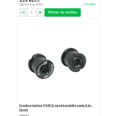
339 Kč
/
Kus
skladem
280 Kč
bez DPH
Přidat do košíku
šrouby+matice FORCE na převodníky sada 5 ks,
černé
399 Kč