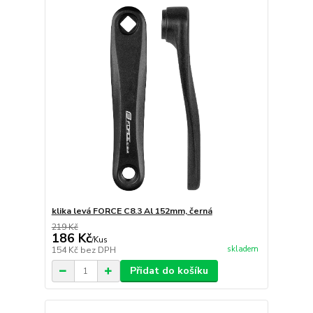
klika levá FORCE C8.3 Al 152mm, černá
219 Kč
186 Kč
/
Kus
skladem
154 Kč
bez DPH
Přidat do košíku