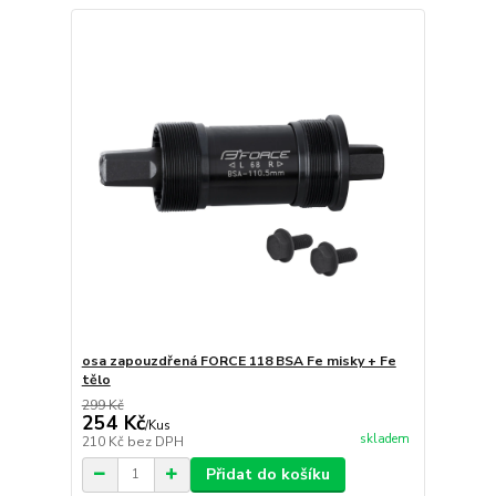
osa zapouzdřená FORCE 118 BSA Fe misky + Fe
tělo
299 Kč
254 Kč
/
Kus
skladem
210 Kč
bez DPH
Přidat do košíku