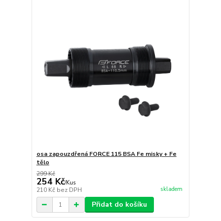
osa zapouzdřená FORCE 115 BSA Fe misky + Fe
tělo
299 Kč
254 Kč
/
Kus
skladem
210 Kč
bez DPH
Přidat do košíku