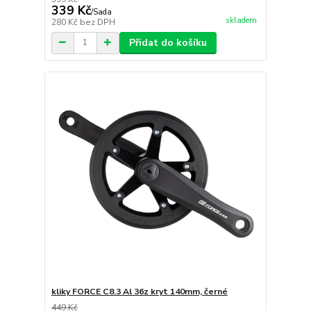
339 Kč
/
Sada
skladem
280 Kč
bez DPH
Přidat do košíku
kliky FORCE C8.3 Al 36z kryt 140mm, černé
449 Kč