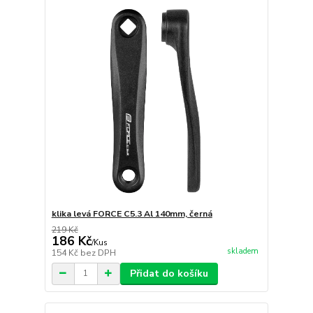
klika levá FORCE C5.3 Al 140mm, černá
219 Kč
186 Kč
/
Kus
skladem
154 Kč
bez DPH
Přidat do košíku