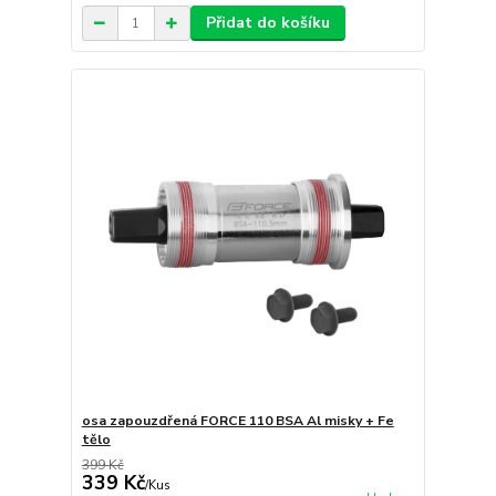
Přidat do košíku
osa zapouzdřená FORCE 110 BSA Al misky + Fe
tělo
399 Kč
339 Kč
/
Kus