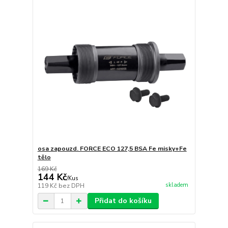
osa zapouzd. FORCE ECO 127,5 BSA Fe misky+Fe
tělo
169 Kč
144 Kč
/
Kus
skladem
119 Kč
bez DPH
Přidat do košíku