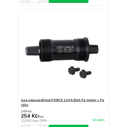
osa zapouzdřená FORCE 124,5 BSA Fe misky + Fe
tělo
299 Kč
254 Kč
/
Kus
skladem
210 Kč
bez DPH