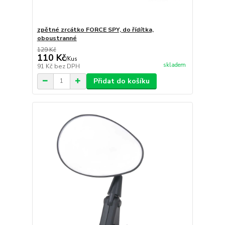
zpětné zrcátko FORCE SPY, do řídítka,
oboustranné
129 Kč
110 Kč
/
Kus
skladem
91 Kč
bez DPH
Přidat do košíku