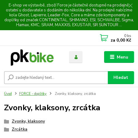
E-shop ve výstavbě, zboží Force je částečně dostupné na prodejně,
ostatní u dodavatele s dodáním do několika dní. Na prodejně nabízíme
kola Ghost, Lapierre, Leader-Fox, Core a máme zde komponenty a
doplňky od značek CONTINENTAL, SHIMANO, ESI, SCHWALBE, Sigma,
Hamax, KMC, SRAM, MAXXIS, EXUSTAR, SR SUNTOUR ...
0
ks
za
0,00 Kč
Menu
Hledat
Úvod
FORCE - doplňky
Zvonky, klaksony, zrcátka
Zvonky, klaksony, zrcátka
Zvonky, klaksony
Zrcátka