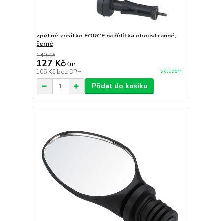
zpětné zrcátko FORCE na řídítka oboustranné,
černé
149 Kč
127 Kč
/
Kus
skladem
105 Kč
bez DPH
Přidat do košíku