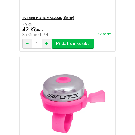
zvonek FORCE KLASIK, černý
49 Kč
42 Kč
/
Kus
skladem
35 Kč
bez DPH
Přidat do košíku