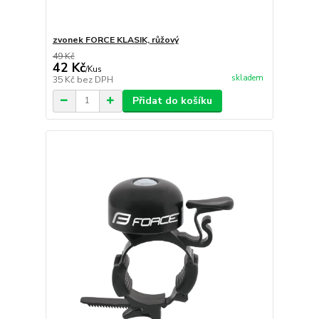
zvonek FORCE KLASIK, růžový
49 Kč
42 Kč
/
Kus
skladem
35 Kč
bez DPH
Přidat do košíku