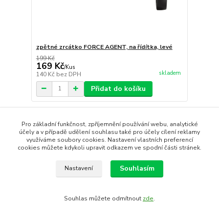
zpětné zrcátko FORCE AGENT, na řídítka, levé
199 Kč
169 Kč
/
Kus
skladem
140 Kč
bez DPH
Přidat do košíku
strana
z 1
Pro základní funkčnost, zpříjemnění používání webu, analytické
účely a v případě udělení souhlasu také pro účely cílení reklamy
využíváme soubory cookies. Nastavení vlastních preferencí
cookies můžete kdykoli upravit odkazem ve spodní části stránek.
Souhlasím
Nastavení
Vytvořit rezervaci
Souhlas můžete odmítnout
zde
.
Vytvořeno na
Eshop-rychle.cz