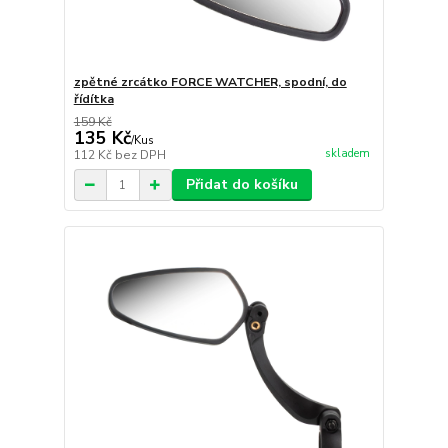
zpětné zrcátko FORCE WATCHER, spodní, do
řídítka
159 Kč
135 Kč
/
Kus
skladem
112 Kč
bez DPH
Přidat do košíku