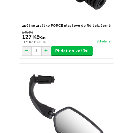
zpětné zrcátko FORCE plastové do řidítek, černé
149 Kč
127 Kč
/
Kus
skladem
105 Kč
bez DPH
Přidat do košíku