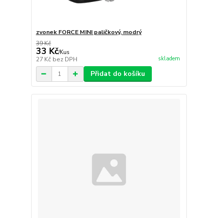
zvonek FORCE MINI paličkový, modrý
39 Kč
33 Kč
/
Kus
skladem
27 Kč
bez DPH
Přidat do košíku