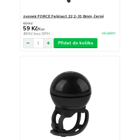
zvonek FORCE Fe/plast 22,2-31,8mm, černý
69 Kč
59 Kč
/
Kus
skladem
49 Kč
bez DPH
Přidat do košíku