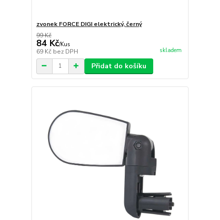
zvonek FORCE DIGI elektrický, černý
99 Kč
84 Kč
/
Kus
skladem
69 Kč
bez DPH
Přidat do košíku