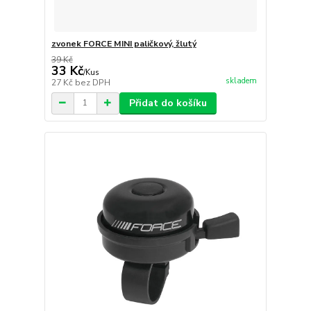
zvonek FORCE MINI paličkový, žlutý
39 Kč
33 Kč
/
Kus
skladem
27 Kč
bez DPH
Přidat do košíku