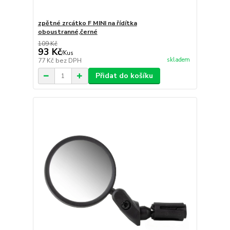
zpětné zrcátko F MINI na řídítka
oboustranné,černé
109 Kč
93 Kč
/
Kus
skladem
77 Kč
bez DPH
Přidat do košíku