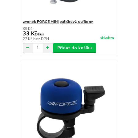
zvonek FORCE MINI paličkový, stříbrný
39 Kč
33 Kč
/
Kus
skladem
27 Kč
bez DPH
Přidat do košíku