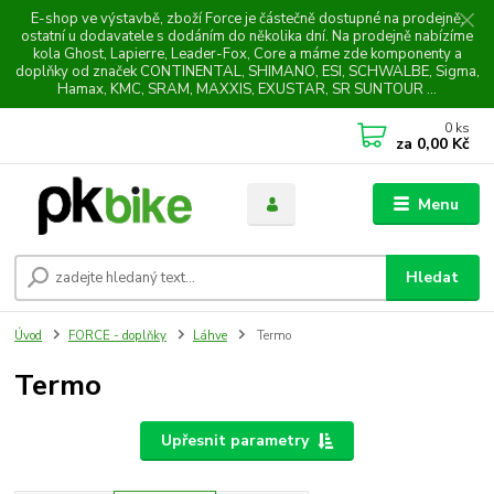
E-shop ve výstavbě, zboží Force je částečně dostupné na prodejně,
ostatní u dodavatele s dodáním do několika dní. Na prodejně nabízíme
kola Ghost, Lapierre, Leader-Fox, Core a máme zde komponenty a
doplňky od značek CONTINENTAL, SHIMANO, ESI, SCHWALBE, Sigma,
Hamax, KMC, SRAM, MAXXIS, EXUSTAR, SR SUNTOUR ...
0
ks
za
0,00 Kč
Menu
Hledat
Úvod
FORCE - doplňky
Láhve
Termo
Termo
Upřesnit parametry