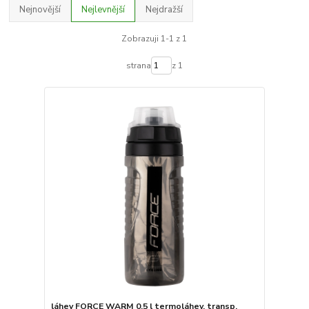
Nejnovější
Nejlevnější
Nejdražší
Zobrazuji 1-1 z 1
strana
z 1
láhev FORCE WARM 0,5 l termoláhev, transp.