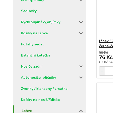
Sedlovky
Rychloupínáky,objímky
Košíky na láhve
láhev F
Potahy sedel
černá-č
89 Kč
Balanční kolečka
76 Kč
63 Kč
be
Nosiče zadní
Autonosiče, příčníky
Zvonky / klaksony / zrcátka
Košíky na nosič/řídítka
Láhve