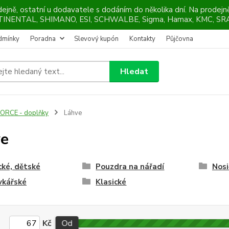
ejně, ostatní u dodavatele s dodáním do několika dní. Na prodej
NTINENTAL, SHIMANO, ESI, SCHWALBE, Sigma, Hamax, KMC, SRA
dmínky
Poradna
Slevový kupón
Kontakty
Půjčovna
Hledat
ORCE - doplňky
Láhve
ve
cké, dětské
Pouzdra na nářadí
Nosi
vkářské
Klasické
Kč
Od