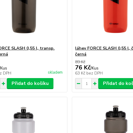
ORCE SLASH 0,55 l, transp.
láhev FORCE SLASH 0,55 l, 
erná
černá
89 Kč
76 Kč
/
Kus
/
Kus
skladem
z DPH
63 Kč
bez DPH
Přidat do košíku
Přidat do ko