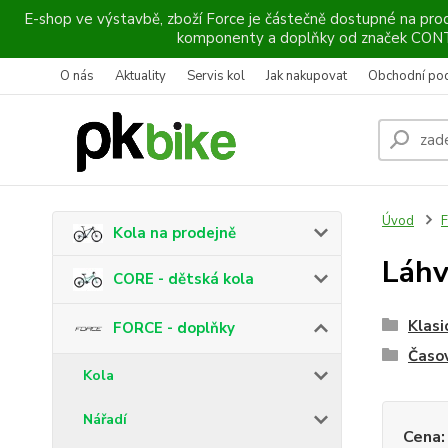
E-shop ve výstavbě, zboží Force je částečně dostupné na prod
komponenty a doplňky od značek CO
O nás
Aktuality
Servis kol
Jak nakupovat
Obchodní po
Úvod
F
Kola na prodejně
Láh
CORE - dětská kola
Klasi
FORCE - doplňky
Časo
Kola
Nářadí
Cena: