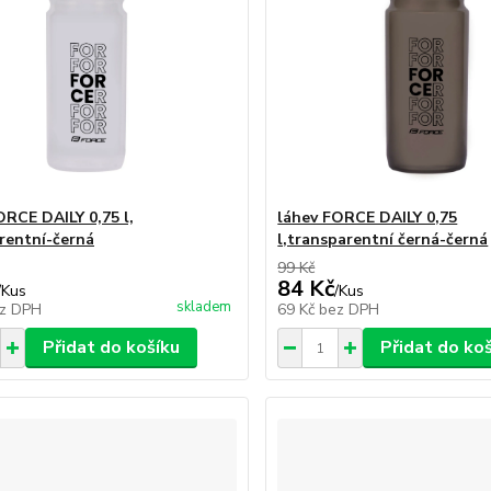
ORCE DAILY 0,75 l,
láhev FORCE DAILY 0,75
rentní-černá
l,transparentní černá-černá
99 Kč
84 Kč
/
Kus
/
Kus
skladem
z DPH
69 Kč
bez DPH
Přidat do košíku
Přidat do ko