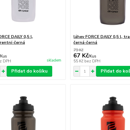
ORCE DAILY 0,5 l,
láhev FORCE DAILY 0,5 l, tr
rentní-černá
černá-černá
79 Kč
67 Kč
/
Kus
/
Kus
skladem
z DPH
55 Kč
bez DPH
Přidat do košíku
Přidat do ko