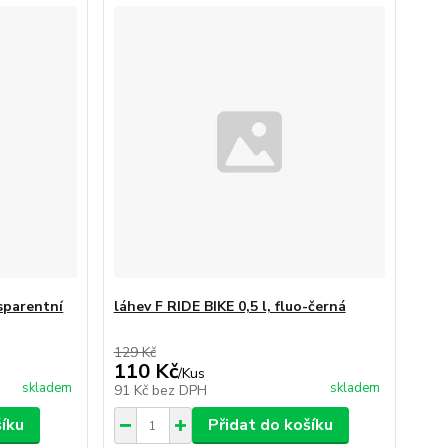
nsparentní
láhev F RIDE BIKE 0,5 l, fluo-černá
129 Kč
110 Kč
/
Kus
skladem
skladem
91 Kč
bez DPH
šíku
Přidat do košíku