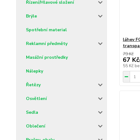
Řízení/Hlavové složení
Brýle
Spotřební material
láhev F
Reklamní předměty
transpa
79 Kč
Masážní prostředky
67 Kč
55 Kč
be
Nálepky
Řetězy
Osvětlení
Sedla
Oblečení
Brašny, obaly