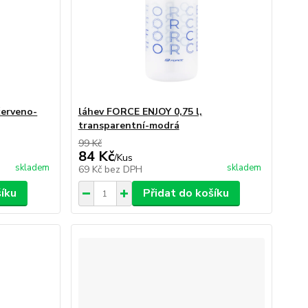
červeno-
láhev FORCE ENJOY 0,75 l,
transparentní-modrá
99 Kč
84 Kč
/
Kus
skladem
skladem
69 Kč
bez DPH
šíku
Přidat do košíku