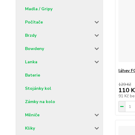
Madla / Gripy
Počítače
Brzdy
Bowdeny
Lanka
láhev F
Baterie
129 Kč
Stojánky kol
110 K
91 Kč
be
Zámky na kolo
Měniče
Kliky