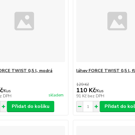
ORCE TWIST 0,5 l, modrá
láhev FORCE TWIST 0,5 l, f
129 Kč
č
110 Kč
/
Kus
/
Kus
skladem
z DPH
91 Kč
bez DPH
Přidat do košíku
Přidat do ko