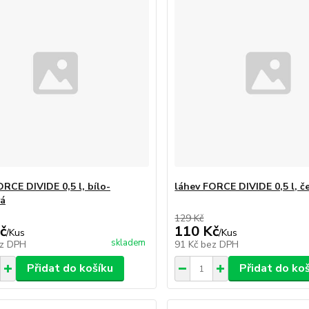
ORCE DIVIDE 0,5 l, bílo-
láhev FORCE DIVIDE 0,5 l, č
vá
129 Kč
č
110 Kč
/
Kus
/
Kus
skladem
z DPH
91 Kč
bez DPH
Přidat do košíku
Přidat do ko