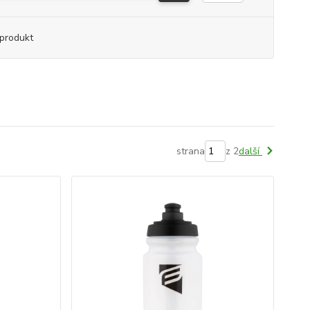
produkt
strana
z 2
další