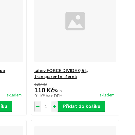
luo
láhev FORCE DIVIDE 0,5 l,
transparentní-černá
129 Kč
110 Kč
/
Kus
skladem
skladem
91 Kč
bez DPH
šíku
Přidat do košíku