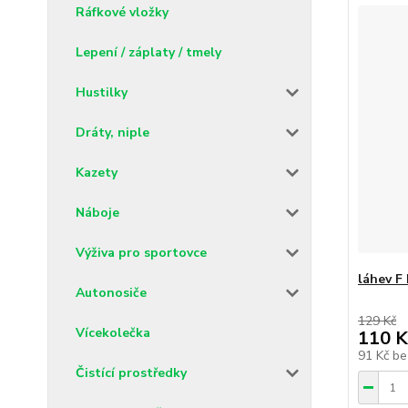
Ráfkové vložky
Lepení / záplaty / tmely
Hustilky
Dráty, niple
Kazety
Náboje
Výživa pro sportovce
láhev F 
Autonosiče
129 Kč
Vícekolečka
110 K
91 Kč
be
Čistící prostředky