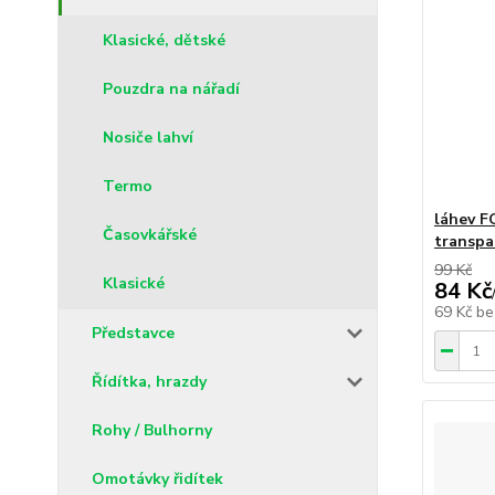
Klasické, dětské
Pouzdra na nářadí
Nosiče lahví
Termo
láhev F
Časovkářské
transpa
99 Kč
Klasické
84 Kč
69 Kč
be
Představce
Řídítka, hrazdy
Rohy / Bulhorny
Omotávky řidítek