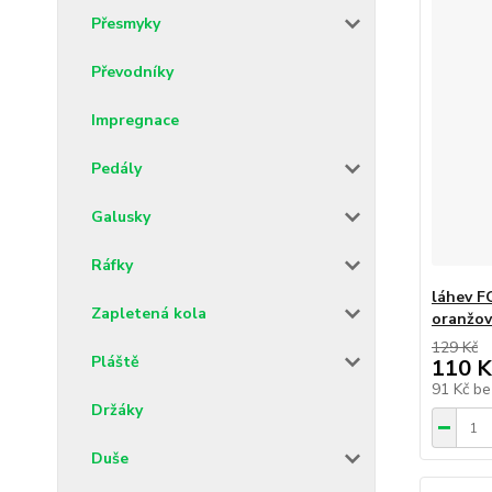
Přesmyky
Převodníky
Impregnace
Pedály
Galusky
Ráfky
láhev F
Zapletená kola
oranžo
129 Kč
Pláště
110 K
91 Kč
be
Držáky
Duše