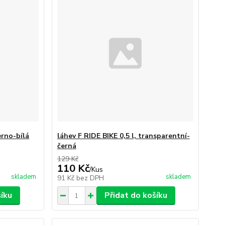
erno-bílá
láhev F RIDE BIKE 0,5 l, transparentní-
černá
129 Kč
110 Kč
/
Kus
skladem
skladem
91 Kč
bez DPH
šíku
Přidat do košíku