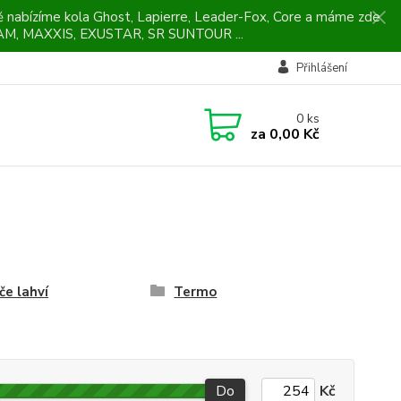
ně nabízíme kola Ghost, Lapierre, Leader-Fox, Core a máme zde
M, MAXXIS, EXUSTAR, SR SUNTOUR ...
Přihlášení
0
ks
za
0,00 Kč
če lahví
Termo
Do
Kč