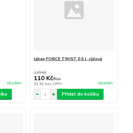
láhev FORCE TWIST 0,5 l, růžová
129 Kč
110 Kč
/
Kus
skladem
skladem
91 Kč
bez DPH
šíku
Přidat do košíku