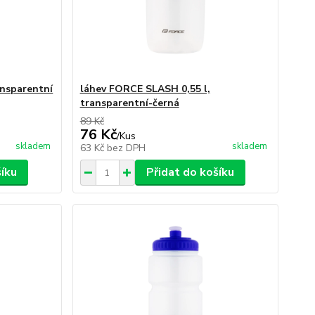
ansparentní
láhev FORCE SLASH 0,55 l,
transparentní-černá
89 Kč
76 Kč
/
Kus
skladem
skladem
63 Kč
bez DPH
šíku
Přidat do košíku