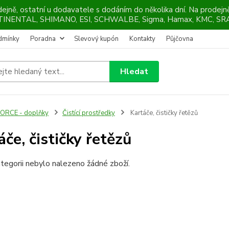
ejně, ostatní u dodavatele s dodáním do několika dní. Na prodej
NTINENTAL, SHIMANO, ESI, SCHWALBE, Sigma, Hamax, KMC, SRA
dmínky
Poradna
Slevový kupón
Kontakty
Půjčovna
Hledat
ORCE - doplňky
Čistící prostředky
Kartáče, čističky řetězů
áče, čističky řetězů
tegorii nebylo nalezeno žádné zboží.