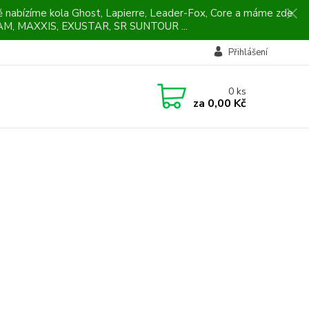
ně nabízíme kola Ghost, Lapierre, Leader-Fox, Core a máme zde
M, MAXXIS, EXUSTAR, SR SUNTOUR ...
Přihlášení
0
ks
za
0,00 Kč