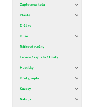
Zapletená kola
Pláště
Držáky
Duše
Ráfkové vložky
Lepení / záplaty / tmely
Hustilky
Dráty, niple
Kazety
Náboje