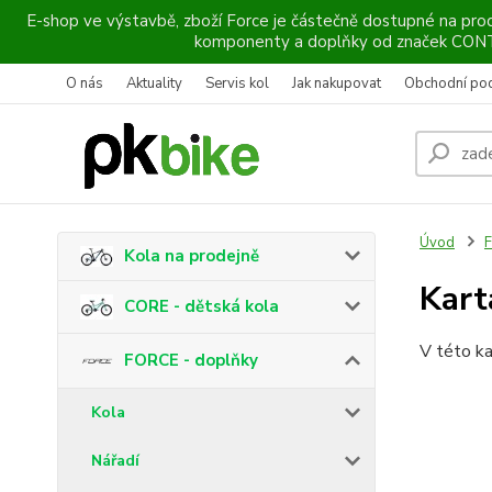
E-shop ve výstavbě, zboží Force je částečně dostupné na prod
komponenty a doplňky od značek CO
O nás
Aktuality
Servis kol
Jak nakupovat
Obchodní po
Úvod
F
Kola na prodejně
Kart
CORE - dětská kola
V této ka
FORCE - doplňky
Kola
Nářadí