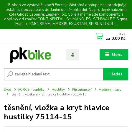
E-shop ve výstavbě, zboží Force je částečně dostupné na prodejně,
ostatní u dodavatele s dodáním do několika dní. Na prodejně nabízíme
kola Ghost, Lapierre, Leader-Fox, Core a máme zde komponenty a
doplňky od značek CONTINENTAL, SHIMANO, ESI, SCHWALBE, Sigma,
Hamax, KMC, SRAM, MAXXIS, EXUSTAR, SR SUNTOUR ...
0
ks
za
0,00 Kč
Menu
Hledat
Úvod
FORCE - doplňky
Hustilky
Příslušenství
Hadičky, hlavy
těsnění, vložka a kryt hlavice hustilky 75114-15
těsnění, vložka a kryt hlavice
hustilky 75114-15