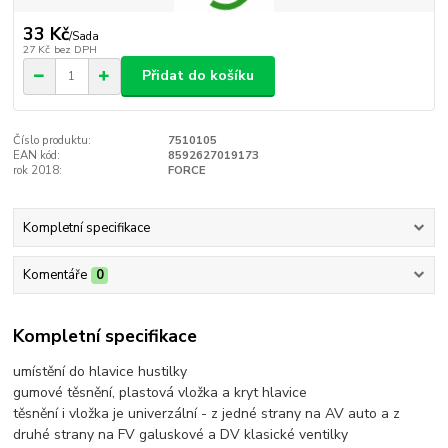
33 Kč
/
Sada
27 Kč
bez DPH
Přidat do košíku
Číslo produktu:
7510105
EAN kód:
8592627019173
rok 2018:
FORCE
Kompletní specifikace
Komentáře
0
Kompletní specifikace
umístění do hlavice hustilky
gumové těsnění, plastová vložka a kryt hlavice
těsnění i vložka je univerzální - z jedné strany na AV auto a z
druhé strany na FV galuskové a DV klasické ventilky