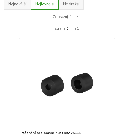
Nejnovější
Nejlevnější
Nejdražší
Zobrazuji 1-1 z 1
strana
z 1
těsnění pro hlavici hustilky 75111