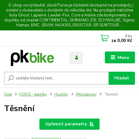
E-shop ve výstavbě, zboží Force je částečně dostupné na prodejně,
ostatní u dodavatele s dodáním do několika dní. Na prodejně nabízíme
kola Ghost, Lapierre, Leader-Fox, Core a máme zde komponenty a
doplňky od značek CONTINENTAL, SHIMANO, ESI, SCHWALBE, Sigma,
Hamax, KMC, SRAM, MAXXIS, EXUSTAR, SR SUNTOUR ...
0
ks
za
0,00 Kč
Menu
Hledat
Úvod
FORCE - doplňky
Hustilky
Příslušenství
Těsnění
Těsnění
Upřesnit parametry