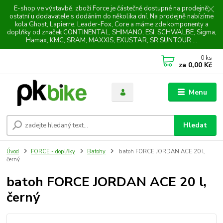
E-shop ve výstavbě, zboží Force je částečně dostupné na prodejně,
ostatní u dodavatele s dodáním do několika dní. Na prodejně nabízíme
kola Ghost, Lapierre, Leader-Fox, Core a máme zde komponenty a
doplňky od značek CONTINENTAL, SHIMANO, ESI, SCHWALBE, Sigma,
Hamax, KMC, SRAM, MAXXIS, EXUSTAR, SR SUNTOUR ...
0
ks
za
0,00 Kč
Menu
Hledat
Úvod
FORCE - doplňky
Batohy
batoh FORCE JORDAN ACE 20 l,
černý
batoh FORCE JORDAN ACE 20 l,
černý