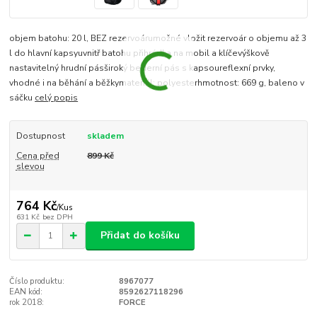
objem batohu: 20 l, BEZ rezervoárumožné vložit rezervoár o objemu až 3
l do hlavní kapsyuvnitř batohu přihrádka na mobil a klíčevýškově
nastavitelný hrudní pásširoký bederní pás s kapsoureflexní prvky,
vhodné i na běhání a běžkymateriál: polyesterhmotnost: 669 g, baleno v
sáčku
celý popis
Dostupnost
skladem
Cena před
899 Kč
slevou
764 Kč
/
Kus
631 Kč
bez DPH
Přidat do košíku
Číslo produktu:
8967077
EAN kód:
8592627118296
rok 2018:
FORCE