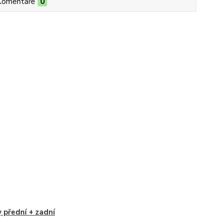
Komentáře
0
 přední + zadní