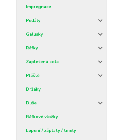
Impregnace
Pedály
Galusky
Ráfky
Zapletená kola
Pláště
Držáky
Duše
Ráfkové vložky
Lepení / záplaty / tmely