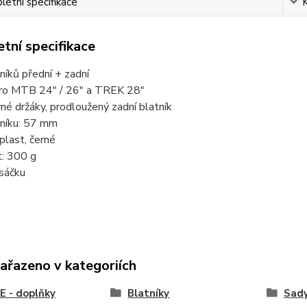
etní specifikace
tní specifikace
níků přední + zadní
ro MTB 24" / 26" a TREK 28"
né držáky, prodloužený zadní blatník
tníku: 57 mm
 plast, černé
: 300 g
 sáčku
zařazeno v kategoriích
 - doplňky
Blatníky
Sady