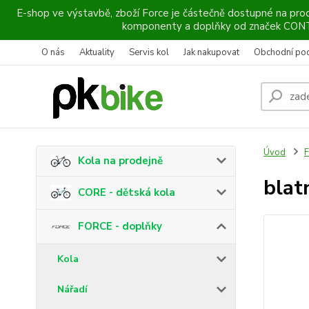
E-shop ve výstavbě, zboží Force je částečně dostupné na prod
komponenty a doplňky od značek CO
O nás
Aktuality
Servis kol
Jak nakupovat
Obchodní po
Úvod
F
Kola na prodejně
blat
CORE - dětská kola
FORCE - doplňky
Kola
Nářadí