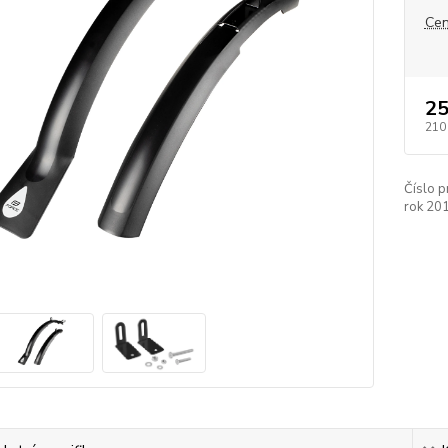
Cen
25
210
Číslo p
rok 20