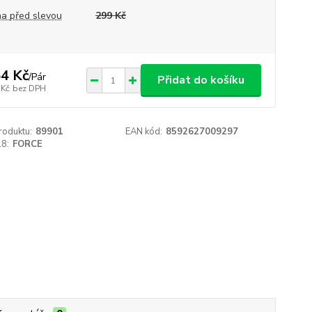
a před slevou
299 Kč
4 Kč
/
Pár
Přidat do košíku
 Kč
bez DPH
roduktu:
89901
EAN kód:
8592627009297
18:
FORCE