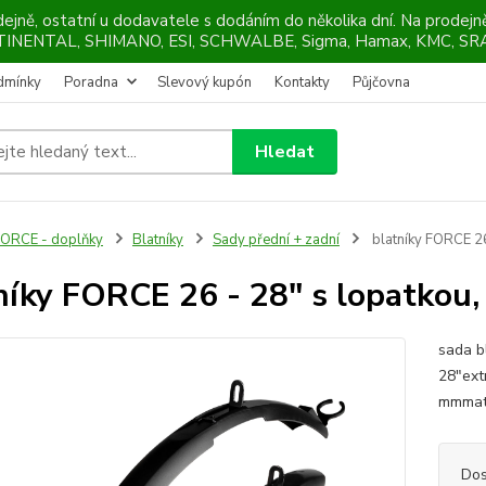
ejně, ostatní u dodavatele s dodáním do několika dní. Na prodej
NTINENTAL, SHIMANO, ESI, SCHWALBE, Sigma, Hamax, KMC, SRA
dmínky
Poradna
Slevový kupón
Kontakty
Půjčovna
Hledat
ORCE - doplňky
Blatníky
Sady přední + zadní
blatníky FORCE 26 
níky FORCE 26 - 28" s lopatkou, 
sada b
28"ext
mmmate
Dos