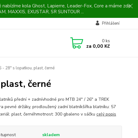
ně nabízíme kola Ghost, Lapierre, Leader-Fox, Core a máme zde
M, MAXXIS, EXUSTAR, SR SUNTOUR ...
Přihlášení
0
ks
za
0,00 Kč
- 28" s lopatkou, plast, černé
plast, černé
latníků přední + zadnívhodné pro MTB 24" / 26" a TREK
ra pevné držáky, prodloužený zadní blatníkšířka blatníku: 57
riál: plast, černéhmotnost: 300 gbaleno v sáčku
celý popis
tupnost
skladem