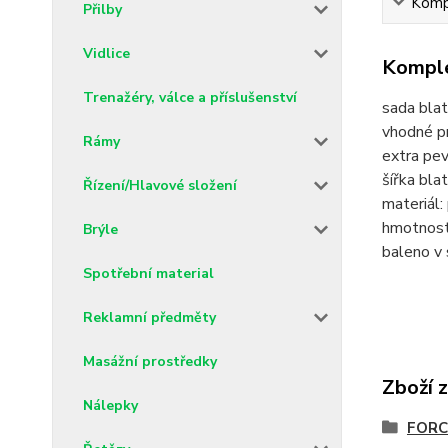
Kompl
Přilby
Vidlice
Komple
Trenažéry, válce a příslušenství
sada blat
vhodné p
Rámy
extra pev
šířka bla
Řízení/Hlavové složení
materiál:
hmotnost
Brýle
baleno v
Spotřební material
Reklamní předměty
Masážní prostředky
Zboží 
Nálepky
FORCE