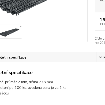
16
13 
Číslo p
rok 20
etní specifikace
tní specifikace
rné, průměr 2 mm, délka 278 mm
balení po 100 ks, uvedená cena je za 1 ks
 sáčku