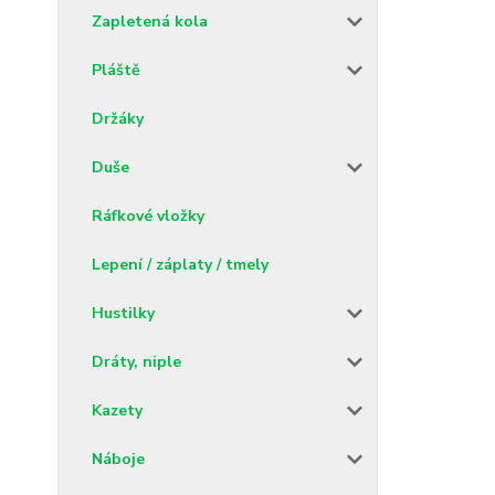
Zapletená kola
Pláště
Držáky
Duše
Ráfkové vložky
Lepení / záplaty / tmely
Hustilky
Dráty, niple
Kazety
Náboje