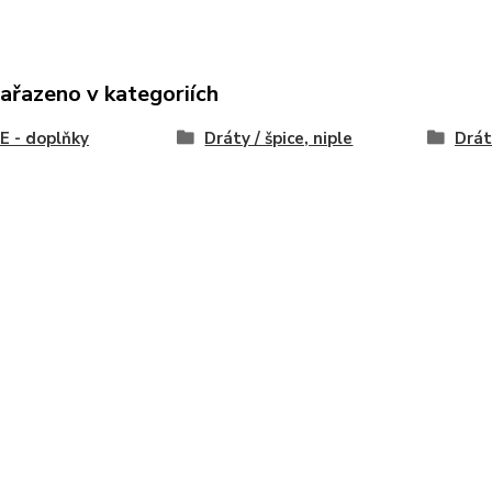
zařazeno v kategoriích
 - doplňky
Dráty / špice, niple
Drát