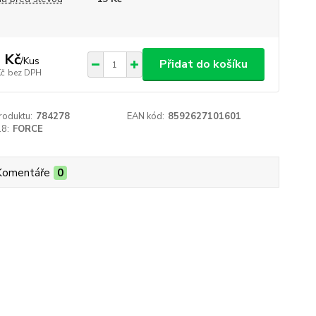
 Kč
/
Kus
Přidat do košíku
Kč
bez DPH
roduktu:
784278
EAN kód:
8592627101601
18:
FORCE
Komentáře
0