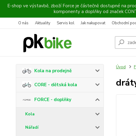
E-shop ve výstavbě, zboží Force je částečně dostupné na prod
komponenty a doplňky od značek CO
O nás
Aktuality
Servis kol
Jak nakupovat
Obchodní po
Úvod
F
Kola na prodejně
drát
CORE - dětská kola
FORCE - doplňky
Kola
Nářadí