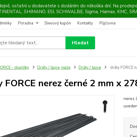
ejně, ostatní u dodavatele s dodáním do několika dní. Na prodej
NTINENTAL, SHIMANO, ESI, SCHWALBE, Sigma, Hamax, KMC, SRA
dmínky
Poradna
Slevový kupón
Kontakty
Půjčovna
Hledat
ORCE - doplňky
Dráty / špice, niple
Dráty / špice
dráty FORCE n
y FORCE nerez černé 2 mm x 2
nerez 
uveden
Dos
Cen