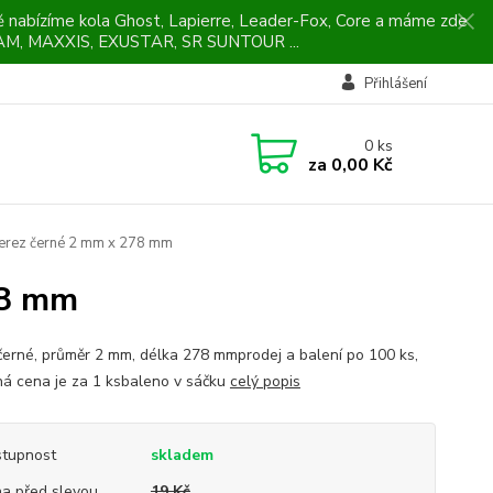
ně nabízíme kola Ghost, Lapierre, Leader-Fox, Core a máme zde
M, MAXXIS, EXUSTAR, SR SUNTOUR ...
Přihlášení
0
ks
za
0,00 Kč
erez černé 2 mm x 278 mm
78 mm
černé, průměr 2 mm, délka 278 mmprodej a balení po 100 ks,
á cena je za 1 ksbaleno v sáčku
celý popis
tupnost
skladem
a před slevou
19 Kč