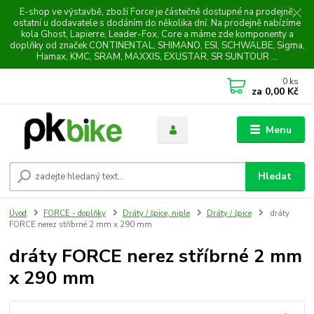
E-shop ve výstavbě, zboží Force je částečně dostupné na prodejně,
ostatní u dodavatele s dodáním do několika dní. Na prodejně nabízíme
kola Ghost, Lapierre, Leader-Fox, Core a máme zde komponenty a
doplňky od značek CONTINENTAL, SHIMANO, ESI, SCHWALBE, Sigma,
Hamax, KMC, SRAM, MAXXIS, EXUSTAR, SR SUNTOUR ...
0
ks
za
0,00 Kč
Menu
Hledat
Úvod
FORCE - doplňky
Dráty / špice, niple
Dráty / špice
dráty
FORCE nerez stříbrné 2 mm x 290 mm
dráty FORCE nerez stříbrné 2 mm
x 290 mm