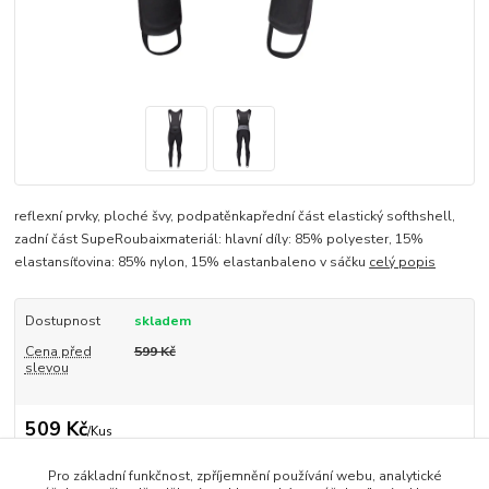
reflexní prvky, ploché švy, podpatěnkapřední část elastický softhshell,
zadní část SupeRoubaixmateriál: hlavní díly: 85% polyester, 15%
elastansíťovina: 85% nylon, 15% elastanbaleno v sáčku
celý popis
Dostupnost
skladem
Cena před
599 Kč
slevou
509 Kč
/
Kus
421 Kč
bez DPH
Přidat do košíku
Pro základní funkčnost, zpříjemnění používání webu, analytické