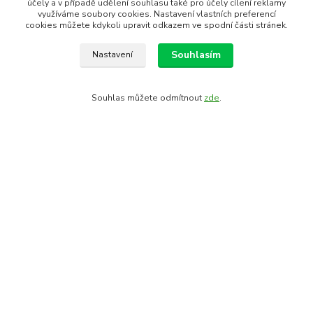
účely a v případě udělení souhlasu také pro účely cílení reklamy
využíváme soubory cookies. Nastavení vlastních preferencí
cookies můžete kdykoli upravit odkazem ve spodní části stránek.
Číslo produktu:
900437-XS
EAN kód:
8592627135040
Souhlasím
Nastavení
rok 2018:
FORCE
Kompletní specifikace
Souhlas můžete odmítnout
zde
.
Komentáře
0
Kompletní specifikace
reflexní prvky, ploché švy, podpatěnka
přední část elastický softhshell, zadní část SupeRoubaix
materiál: hlavní díly: 85% polyester, 15% elastan
síťovina: 85% nylon, 15% elastan
baleno v sáčku