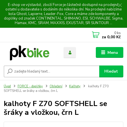
E-shop ve výstavbě, zboží Force je částečně dostupné na prodejně,
ostatní u dodavatele s dodáním do několika dní. Na prodejně nabízíme
kola Ghost, Lapierre, Leader-Fox, Core a máme zde komponenty a
doplňky od značek CONTINENTAL, SHIMANO, ESI, SCHWALBE, Sigma,
Hamax, KMC, SRAM, MAXXIS, EXUSTAR, SR SUNTOUR ...
0
ks
za
0,00 Kč
Menu
Hledat
Úvod
FORCE - doplňky
Oblečení
Kalhoty
kalhoty F Z70
SOFTSHELL se šráky a vložkou, črn L
kalhoty F Z70 SOFTSHELL se
šráky a vložkou, črn L