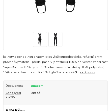
kalhoty s pohodlnou anatomickou vložkoupodpatěnka, reflexní prvky,
ploché švymateriál: přední panely (softshell) 100% polyester, zadní část
SuperRoubaix 87% nylon, 13% elastanmateriál vložky: 85% polyester,
15% elastanhustota vložky: 132 kg/m3baleno v sáčku
celý popis
Dostupnost
skladem
Cena před
999 Kč
slevou
849 Kč