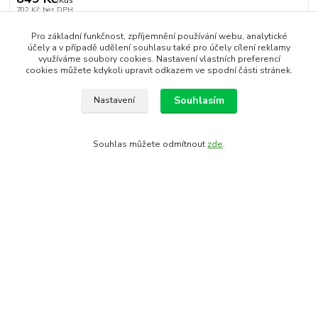
/
Kus
702 Kč
bez DPH
Přidat do košíku
Pro základní funkčnost, zpříjemnění používání webu, analytické
účely a v případě udělení souhlasu také pro účely cílení reklamy
využíváme soubory cookies. Nastavení vlastních preferencí
cookies můžete kdykoli upravit odkazem ve spodní části stránek.
Číslo produktu:
90041-L
EAN kód:
8592627074912
rok 2018:
FORCE
Souhlasím
Nastavení
Kompletní specifikace
Souhlas můžete odmítnout
zde
.
Komentáře
0
Kompletní specifikace
kalhoty s pohodlnou anatomickou vložkou
podpatěnka, reflexní prvky, ploché švy
materiál: přední panely (softshell) 100% polyester,
zadní část SuperRoubaix 87% nylon, 13% elastan
materiál vložky: 85% polyester, 15% elastan
hustota vložky: 132 kg/m3