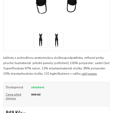
kalhoty s pohodlnou anatomickou vložkoupodpatěnka, reflexní prvky,
ploché švymateriál: přední panely (softshell) 100% polyester, zadní část
SuperRoubaix 87% nylon, 13% elastanmateriál vložky: 85% polyester,
15% elastanhustota vložky: 132 kg/m3baleno v sáčku
celý popis
Dostupnost
skladem
Cena před
999 Kč
slevou
849 Kč