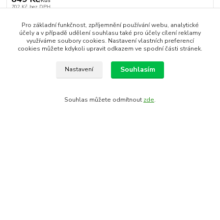
/
Kus
702 Kč
bez DPH
Přidat do košíku
Pro základní funkčnost, zpříjemnění používání webu, analytické
účely a v případě udělení souhlasu také pro účely cílení reklamy
využíváme soubory cookies. Nastavení vlastních preferencí
cookies můžete kdykoli upravit odkazem ve spodní části stránek.
Číslo produktu:
90041-S
EAN kód:
8592627074936
rok 2018:
FORCE
Souhlasím
Nastavení
Kompletní specifikace
Souhlas můžete odmítnout
zde
.
Komentáře
0
Kompletní specifikace
kalhoty s pohodlnou anatomickou vložkou
podpatěnka, reflexní prvky, ploché švy
materiál: přední panely (softshell) 100% polyester,
zadní část SuperRoubaix 87% nylon, 13% elastan
materiál vložky: 85% polyester, 15% elastan
hustota vložky: 132 kg/m3