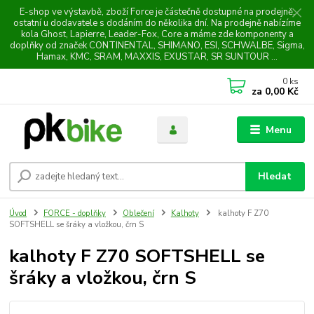
E-shop ve výstavbě, zboží Force je částečně dostupné na prodejně,
ostatní u dodavatele s dodáním do několika dní. Na prodejně nabízíme
kola Ghost, Lapierre, Leader-Fox, Core a máme zde komponenty a
doplňky od značek CONTINENTAL, SHIMANO, ESI, SCHWALBE, Sigma,
Hamax, KMC, SRAM, MAXXIS, EXUSTAR, SR SUNTOUR ...
0
ks
za
0,00 Kč
Menu
Hledat
Úvod
FORCE - doplňky
Oblečení
Kalhoty
kalhoty F Z70
SOFTSHELL se šráky a vložkou, črn S
kalhoty F Z70 SOFTSHELL se
šráky a vložkou, črn S