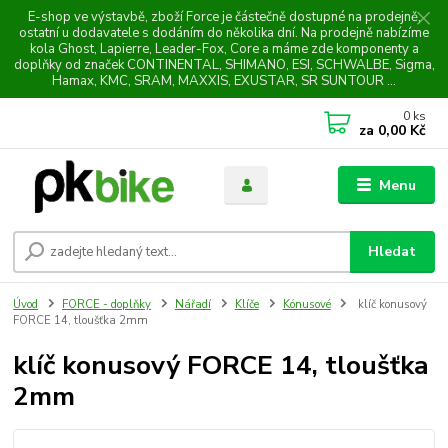
E-shop ve výstavbě, zboží Force je částečně dostupné na prodejně,
ostatní u dodavatele s dodáním do několika dní. Na prodejně nabízíme
kola Ghost, Lapierre, Leader-Fox, Core a máme zde komponenty a
doplňky od značek CONTINENTAL, SHIMANO, ESI, SCHWALBE, Sigma,
Hamax, KMC, SRAM, MAXXIS, EXUSTAR, SR SUNTOUR ...
0
ks
za
0,00 Kč
Menu
Hledat
Úvod
FORCE - doplňky
Nářadí
Klíče
Kónusové
klíč konusový
FORCE 14, tloušťka 2mm
klíč konusový FORCE 14, tloušťka
2mm