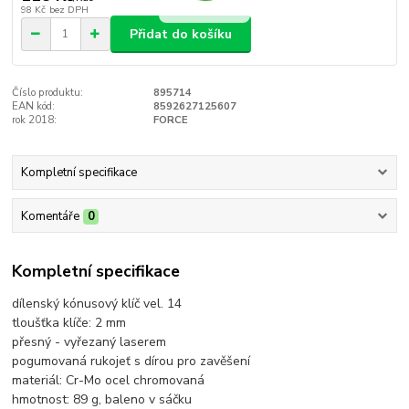
98 Kč
bez DPH
Přidat do košíku
Číslo produktu:
895714
EAN kód:
8592627125607
rok 2018:
FORCE
Kompletní specifikace
Komentáře
0
Kompletní specifikace
dílenský kónusový klíč vel. 14
tloušťka klíče: 2 mm
přesný - vyřezaný laserem
pogumovaná rukojeť s dírou pro zavěšení
materiál: Cr-Mo ocel chromovaná
hmotnost: 89 g, baleno v sáčku