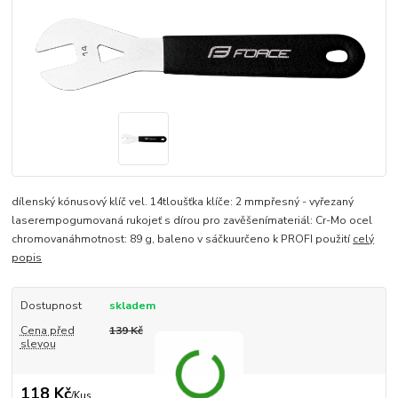
dílenský kónusový klíč vel. 14tloušťka klíče: 2 mmpřesný - vyřezaný
laserempogumovaná rukojeť s dírou pro zavěšenímateriál: Cr-Mo ocel
chromovanáhmotnost: 89 g, baleno v sáčkuurčeno k PROFI použití
celý
popis
Dostupnost
skladem
Cena před
139 Kč
slevou
118 Kč
/
Kus