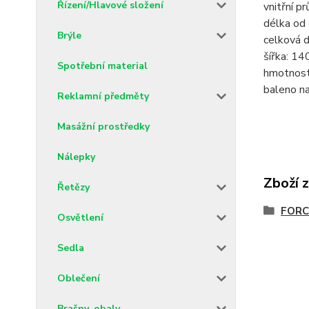
Řízení/Hlavové složení
vnitřní p
délka od
Brýle
celková 
šířka: 1
Spotřební material
hmotnost
baleno n
Reklamní předměty
Masážní prostředky
Nálepky
Zboží 
Řetězy
FORCE
Osvětlení
Sedla
Oblečení
Brašny, obaly