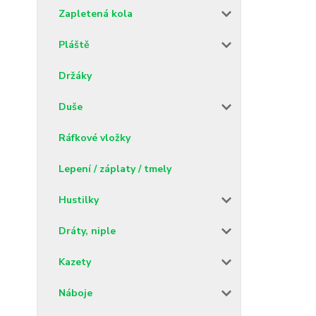
Zapletená kola
Pláště
Držáky
Duše
Ráfkové vložky
Lepení / záplaty / tmely
Hustilky
Dráty, niple
Kazety
Náboje