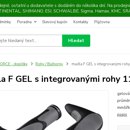
ejně, ostatní u dodavatele s dodáním do několika dní. Na prodej
NTINENTAL, SHIMANO, ESI, SCHWALBE, Sigma, Hamax, KMC, SRA
dmínky
Poradna
Slevový kupón
Kontakty
Půjčovna
Hledat
ORCE - doplňky
Rohy / Bulhorny
madla F GEL s integrovanými roh
a F GEL s integrovanými rohy 
gelová
průměr
mmšířk
popis