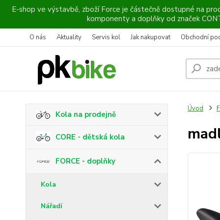
E-shop ve výstavbě, zboží Force je částečně dostupné na prod
komponenty a doplňky od značek CO
O nás
Aktuality
Servis kol
Jak nakupovat
Obchodní po
Úvod
F
Kola na prodejně
madl
CORE - dětská kola
FORCE - doplňky
Kola
Nářadí