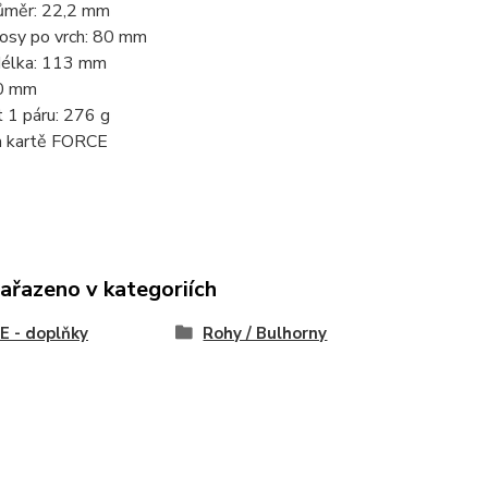
růměr: 22,2 mm
 osy po vrch: 80 mm
délka: 113 mm
40 mm
 1 páru: 276 g
a kartě FORCE
zařazeno v kategoriích
 - doplňky
Rohy / Bulhorny