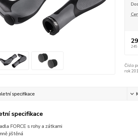
Dos
Cen
29
245
Číslo p
rok 20
etní specifikace
tní specifikace
adla FORCE s rohy a zátkami
nně jištěná