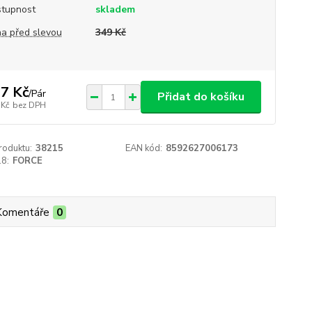
tupnost
skladem
a před slevou
349 Kč
7 Kč
/
Pár
Přidat do košíku
 Kč
bez DPH
roduktu:
38215
EAN kód:
8592627006173
18:
FORCE
Komentáře
0