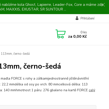
ně nabízíme kola Ghost, Lapierre, Leader-Fox, Core a máme zde
M, MAXXIS, EXUSTAR, SR SUNTOUR ...
Přihlášení
0
ks
za
0,00 Kč
y 113mm, černo-šedá
113mm, černo-šedá
 madla FORCE s rohy a zátkamijednostranně jištěnávnitřní
: 22,2 mmdélka od osy po vrch: 80 mmcelková délka: 113
a: 140 mmhmotnost 1 páru: 276 gbaleno na kartě FORCE
celý