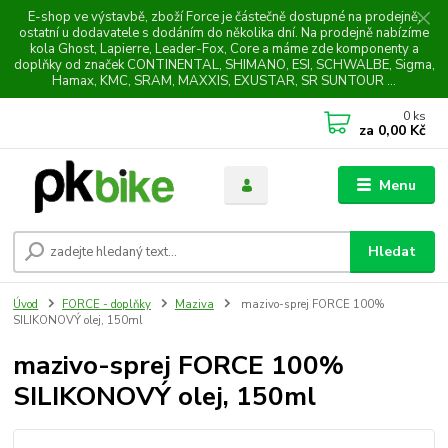
E-shop ve výstavbě, zboží Force je částečně dostupné na prodejně,
ostatní u dodavatele s dodáním do několika dní. Na prodejně nabízíme
kola Ghost, Lapierre, Leader-Fox, Core a máme zde komponenty a
doplňky od značek CONTINENTAL, SHIMANO, ESI, SCHWALBE, Sigma,
Hamax, KMC, SRAM, MAXXIS, EXUSTAR, SR SUNTOUR ...
0
ks
za
0,00 Kč
Menu
Hledat
Úvod
FORCE - doplňky
Maziva
mazivo-sprej FORCE 100%
SILIKONOVÝ olej, 150ml
mazivo-sprej FORCE 100%
SILIKONOVÝ olej, 150ml