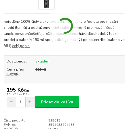
neředěný, 100% čistý silikonový olej, neobsahuje ředidla,pro mazání
chodů tlumičů a odpružených vidlictaké je vhodný pro mazání čepů,
lanek, bowdenůošetřuje kůži a plasty - zanechává dlouhodobý lesk,
prodej a balení v 150 ml sprejiodběr je možný i po balení 4ks (baleno ve
fólii)
celý popis
Dostupnost
skladem
Cena před
229 Kč
slevou
195 Kč
/
Kus
161 Kč
bez DPH
Přidat do košíku
Číslo produktu:
895613
EAN kód:
8594033704483