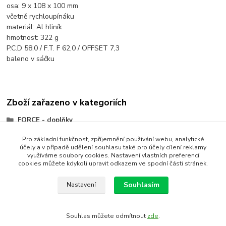
osa: 9 x 108 x 100 mm
včetně rychloupínáku
materiál: Al hliník
hmotnost: 322 g
P.C.D 58,0 / F.T. F 62,0 / OFFSET 7,3
baleno v sáčku
Zboží zařazeno v kategoriích
FORCE - doplňky
Náboje
Pro základní funkčnost, zpříjemnění používání webu, analytické
účely a v případě udělení souhlasu také pro účely cílení reklamy
Přední
využíváme soubory cookies. Nastavení vlastních preferencí
cookies můžete kdykoli upravit odkazem ve spodní části stránek.
Souhlasím
Nastavení
Vytvořit rezervaci
Souhlas můžete odmítnout
zde
.
Vytvořeno na
Eshop-rychle.cz