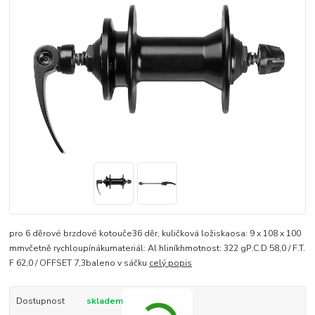
pro 6 děrové brzdové kotouče36 děr, kuličková ložiskaosa: 9 x 108 x 100
mmvčetně rychloupínákumateriál: Al hliníkhmotnost: 322 gP.C.D 58,0 / F.T.
F 62,0 / OFFSET 7,3baleno v sáčku
celý popis
Dostupnost
skladem