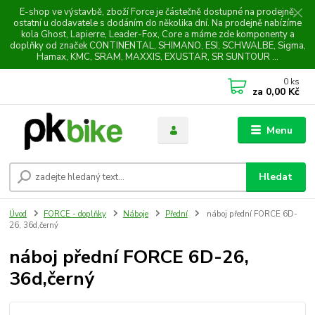
E-shop ve výstavbě, zboží Force je částečně dostupné na prodejně,
ostatní u dodavatele s dodáním do několika dní. Na prodejně nabízíme
kola Ghost, Lapierre, Leader-Fox, Core a máme zde komponenty a
doplňky od značek CONTINENTAL, SHIMANO, ESI, SCHWALBE, Sigma,
Hamax, KMC, SRAM, MAXXIS, EXUSTAR, SR SUNTOUR ...
0
ks
za
0,00 Kč
Menu
Hledat
Úvod
FORCE - doplňky
Náboje
Přední
náboj přední FORCE 6D-
26, 36d,černý
náboj přední FORCE 6D-26,
36d,černý