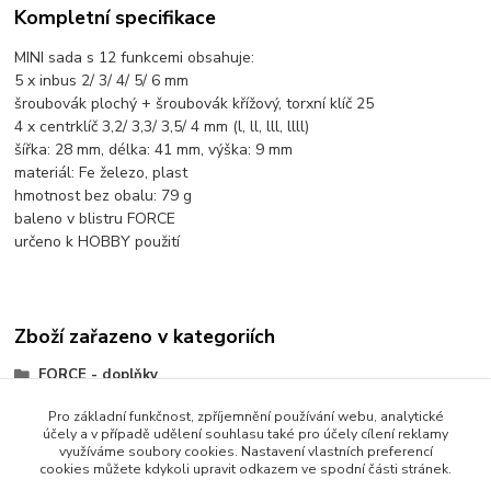
Kompletní specifikace
MINI sada s 12 funkcemi obsahuje:
5 x inbus 2/ 3/ 4/ 5/ 6 mm
šroubovák plochý + šroubovák křížový, torxní klíč 25
4 x centrklíč 3,2/ 3,3/ 3,5/ 4 mm (l, ll, lll, llll)
šířka: 28 mm, délka: 41 mm, výška: 9 mm
materiál: Fe železo, plast
hmotnost bez obalu: 79 g
baleno v blistru FORCE
určeno k HOBBY použití
Zboží zařazeno v kategoriích
FORCE - doplňky
Nářadí
Pro základní funkčnost, zpříjemnění používání webu, analytické
účely a v případě udělení souhlasu také pro účely cílení reklamy
Multiklíče
využíváme soubory cookies. Nastavení vlastních preferencí
cookies můžete kdykoli upravit odkazem ve spodní části stránek.