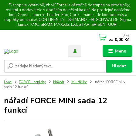
E-shop ve výstavbě, zboží Force je částečně dostupné na prodejně,
ostatní u dodavatele s dodáním do několika dní. Na prodejně nabízíme
kola Ghost, Lapierre, Leader-Fox, Core a máme zde komponenty a
doplňky od značek CONTINENTAL, SHIMANO, ESI, SCHWALBE, Sigma,
Hamax, KMC, SRAM, MAXXIS, EXUSTAR, SR SUNTOUR ...
0
ks
za
0,00 Kč
Menu
Hledat
Úvod
FORCE - doplňky
Nářadí
Multiklíče
nářadí FORCE MINI
sada 12 funkcí
nářadí FORCE MINI sada 12
funkcí