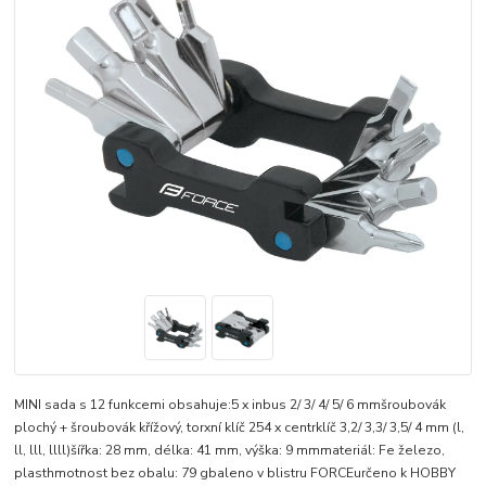
MINI sada s 12 funkcemi obsahuje:5 x inbus 2/ 3/ 4/ 5/ 6 mmšroubovák
plochý + šroubovák křížový, torxní klíč 254 x centrklíč 3,2/ 3,3/ 3,5/ 4 mm (l,
ll, lll, llll)šířka: 28 mm, délka: 41 mm, výška: 9 mmmateriál: Fe železo,
plasthmotnost bez obalu: 79 gbaleno v blistru FORCEurčeno k HOBBY