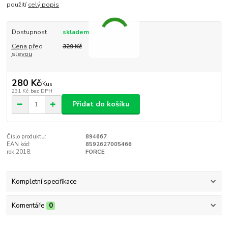
použití
celý popis
Dostupnost
skladem
Cena před
329 Kč
slevou
280 Kč
/
Kus
231 Kč
bez DPH
Přidat do košíku
Číslo produktu:
894667
EAN kód:
8592627005466
rok 2018:
FORCE
Kompletní specifikace
Komentáře
0