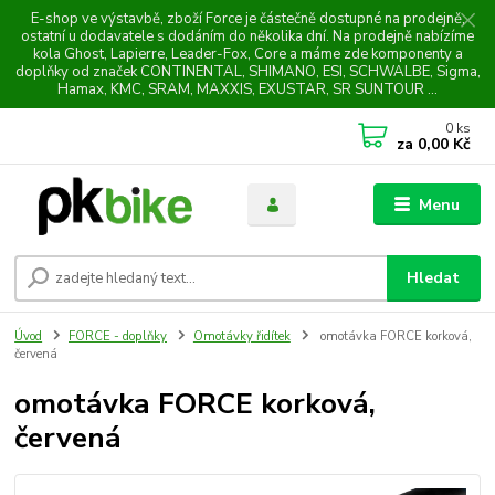
E-shop ve výstavbě, zboží Force je částečně dostupné na prodejně,
ostatní u dodavatele s dodáním do několika dní. Na prodejně nabízíme
kola Ghost, Lapierre, Leader-Fox, Core a máme zde komponenty a
doplňky od značek CONTINENTAL, SHIMANO, ESI, SCHWALBE, Sigma,
Hamax, KMC, SRAM, MAXXIS, EXUSTAR, SR SUNTOUR ...
0
ks
za
0,00 Kč
Menu
Hledat
Úvod
FORCE - doplňky
Omotávky řidítek
omotávka FORCE korková,
červená
omotávka FORCE korková,
červená