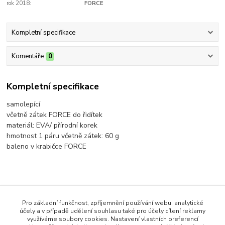
rok 2018:
FORCE
Kompletní specifikace
Komentáře
0
Kompletní specifikace
samolepící
včetně zátek FORCE do řidítek
materiál: EVA/ přírodní korek
hmotnost 1 páru včetně zátek: 60 g
baleno v krabičce FORCE
Zboží zařazeno v kategoriích
Pro základní funkčnost, zpříjemnění používání webu, analytické
FORCE - doplňky
účely a v případě udělení souhlasu také pro účely cílení reklamy
využíváme soubory cookies. Nastavení vlastních preferencí
Omotávky řidítek