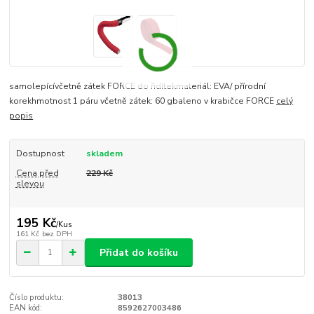
samolepícívčetně zátek FORCE do řidítekmateriál: EVA/ přírodní
korekhmotnost 1 páru včetně zátek: 60 gbaleno v krabičce FORCE
celý
popis
Dostupnost
skladem
Cena před
229 Kč
slevou
195 Kč
/
Kus
161 Kč
bez DPH
Přidat do košíku
Číslo produktu:
38013
EAN kód:
8592627003486