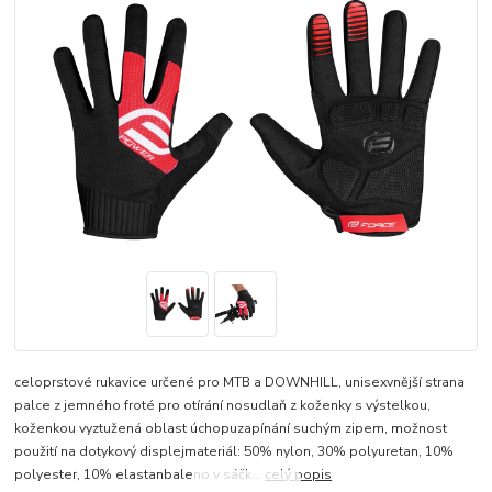
celoprstové rukavice určené pro MTB a DOWNHILL, unisexvnější strana
palce z jemného froté pro otírání nosudlaň z koženky s výstelkou,
koženkou vyztužená oblast úchopuzapínání suchým zipem, možnost
použití na dotykový displejmateriál: 50% nylon, 30% polyuretan, 10%
polyester, 10% elastanbaleno v sáčk...
celý popis