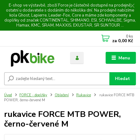
E-shop ve výstavbě, zboží Force je částečně dostupné na prodejně,
ostatní u dodavatele s dodáním do několika dní. Na prodejně nabízíme
kola Ghost, Lapierre, Leader-Fox, Core a máme zde komponenty a
doplňky od značek CONTINENTAL, SHIMANO, ESI, SCHWALBE, Sigma,
Hamax, KMC, SRAM, MAXXIS, EXUSTAR, SR SUNTOUR ...
0
ks
za
0,00 Kč
Menu
Hledat
Úvod
FORCE - doplňky
Oblečení
Rukavice
rukavice FORCE MTB
POWER, černo-červené M
rukavice FORCE MTB POWER,
černo-červené M