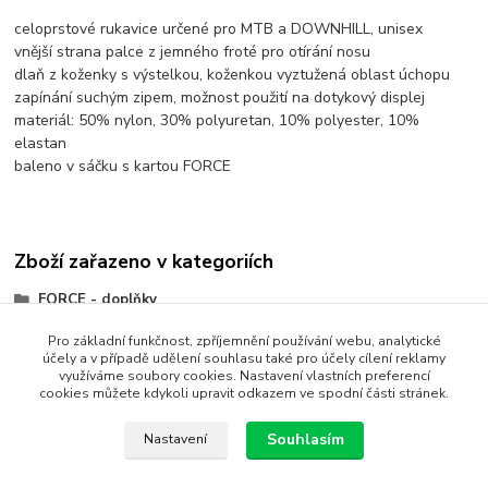
celoprstové rukavice určené pro MTB a DOWNHILL, unisex
vnější strana palce z jemného froté pro otírání nosu
dlaň z koženky s výstelkou, koženkou vyztužená oblast úchopu
zapínání suchým zipem, možnost použití na dotykový displej
materiál: 50% nylon, 30% polyuretan, 10% polyester, 10%
elastan
baleno v sáčku s kartou FORCE
Zboží zařazeno v kategoriích
FORCE - doplňky
Oblečení
Pro základní funkčnost, zpříjemnění používání webu, analytické
účely a v případě udělení souhlasu také pro účely cílení reklamy
Rukavice
využíváme soubory cookies. Nastavení vlastních preferencí
cookies můžete kdykoli upravit odkazem ve spodní části stránek.
Souhlasím
Nastavení
Vytvořit rezervaci