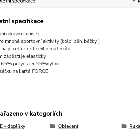
etní specifikace
tní specifikace
xní rukavice, unisex
o mnohé sportovní aktivity (kolo, běh, běžky..)
rana je celá z reflexního materiálu
m zápěstí je elastický
 : 65% polyester 35%nylon
 sáčku na kartě FORCE
zařazeno v kategoriích
 - doplňky
Oblečení
Ruka