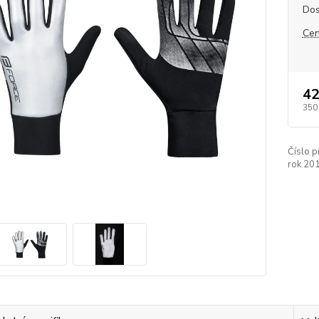
Dos
Cen
42
350
Číslo p
rok 20