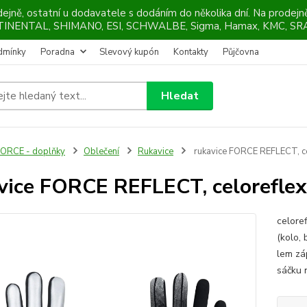
ejně, ostatní u dodavatele s dodáním do několika dní. Na prodej
NTINENTAL, SHIMANO, ESI, SCHWALBE, Sigma, Hamax, KMC, SRA
dmínky
Poradna
Slevový kupón
Kontakty
Půjčovna
Hledat
ORCE - doplňky
Oblečení
Rukavice
rukavice FORCE REFLECT, ce
vice FORCE REFLECT, celorefle
celore
(kolo, 
lem zá
sáčku 