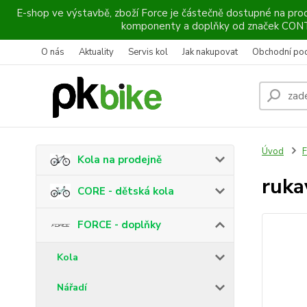
E-shop ve výstavbě, zboží Force je částečně dostupné na prod
komponenty a doplňky od značek CO
O nás
Aktuality
Servis kol
Jak nakupovat
Obchodní po
Úvod
F
Kola na prodejně
ruka
CORE - dětská kola
FORCE - doplňky
Kola
Nářadí