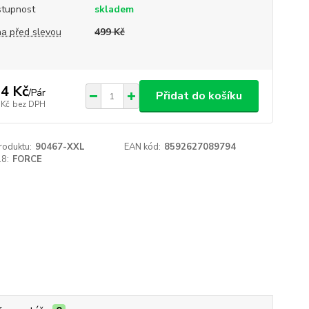
tupnost
skladem
a před slevou
499 Kč
4 Kč
/
Pár
Přidat do košíku
 Kč
bez DPH
roduktu:
90467-XXL
EAN kód:
8592627089794
18:
FORCE