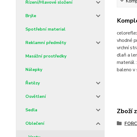
Kompl
Řízení/Hlavové složení
Brýle
Komple
Spotřební material
celorefle
vhodné pr
Reklamní předměty
vrchní st
dlaň a le
Masážní prostředky
materiál
baleno v
Nálepky
Řetězy
Osvětlení
Sedla
Zboží 
Oblečení
FORCE