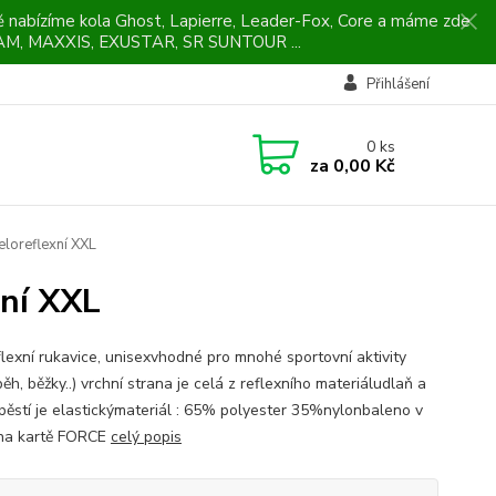
ně nabízíme kola Ghost, Lapierre, Leader-Fox, Core a máme zde
M, MAXXIS, EXUSTAR, SR SUNTOUR ...
Přihlášení
0
ks
za
0,00 Kč
loreflexní XXL
xní XXL
flexní rukavice, unisexvhodné pro mnohé sportovní aktivity
běh, běžky..) vrchní strana je celá z reflexního materiáludlaň a
pěstí je elastickýmateriál : 65% polyester 35%nylonbaleno v
na kartě FORCE
celý popis