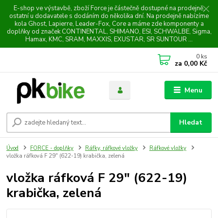
E-shop ve výstavbě, zboží Force je částečně dostupné na prodejně,
ostatní u dodavatele s dodáním do několika dní. Na prodejně nabízíme
kola Ghost, Lapierre, Leader-Fox, Core a máme zde komponenty a
doplňky od značek CONTINENTAL, SHIMANO, ESI, SCHWALBE, Sigma,
Hamax, KMC, SRAM, MAXXIS, EXUSTAR, SR SUNTOUR ...
0
ks
za
0,00 Kč
Menu
Hledat
Úvod
FORCE - doplňky
Ráfky, ráfkové vložky
Ráfkové vložky
vložka ráfková F 29" (622-19) krabička, zelená
vložka ráfková F 29" (622-19)
krabička, zelená