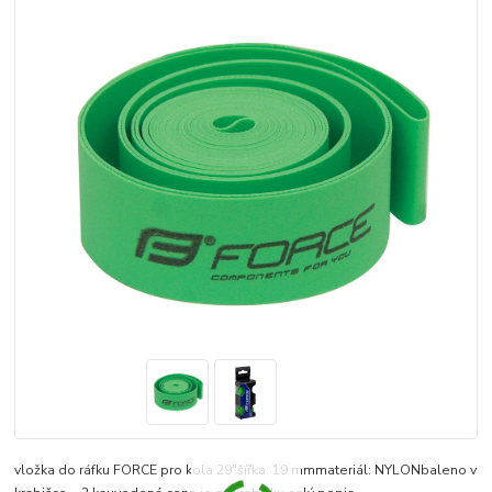
vložka do ráfku FORCE pro kola 29"šířka: 19 mmmateriál: NYLONbaleno v