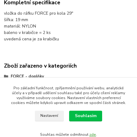
Kompletní specifikace
vložka do ráfku FORCE pro kola 29"
šířka: 19 mm
materiál: NYLON
baleno v krabičce = 2 ks
uvedená cena je za krabičku
Zboží zařazeno v kategoriích
FORCE - doplňky
Ráfky, ráfkové vložky
Pro základní funkčnost, zpříjemnění používání webu, analytické
účely a v případě udělení souhlasu také pro účely cílení reklamy
Ráfkové vložky
využíváme soubory cookies. Nastavení vlastních preferencí
cookies můžete kdykoli upravit odkazem ve spodní části stránek.
Souhlasím
Nastavení
Vytvořit rezervaci
Souhlas můžete odmítnout
zde
.