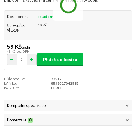
krabičce = 2 ksuvedená cena je za krabičku
celý popis
Dostupnost
skladem
Cena před
69 Kč
slevou
59 Kč
/
Sada
49 Kč
bez DPH
Přidat do košíku
Číslo produktu:
73517
EAN kód:
8592627042515
rok 2018:
FORCE
Kompletní specifikace
Komentáře
0