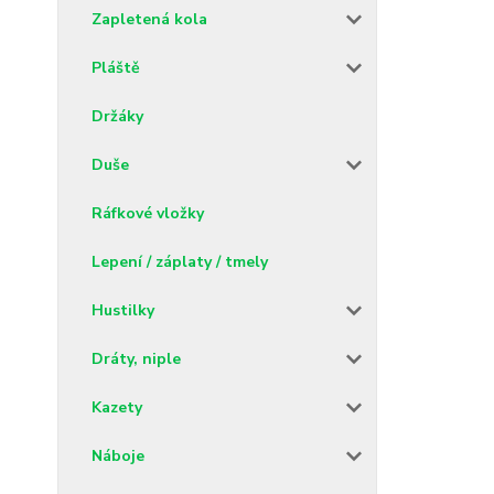
Zapletená kola
Pláště
Držáky
Duše
Ráfkové vložky
Lepení / záplaty / tmely
Hustilky
Dráty, niple
Kazety
Náboje