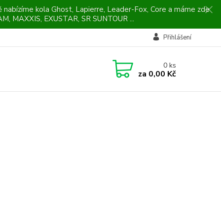
ně nabízíme kola Ghost, Lapierre, Leader-Fox, Core a máme zde
M, MAXXIS, EXUSTAR, SR SUNTOUR ...
Přihlášení
0
ks
za
0,00 Kč