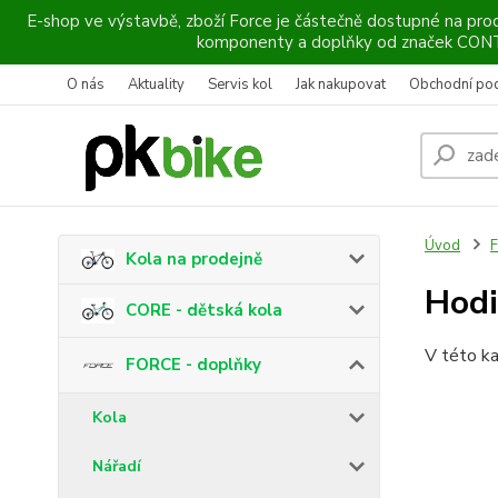
E-shop ve výstavbě, zboží Force je částečně dostupné na prod
komponenty a doplňky od značek CO
O nás
Aktuality
Servis kol
Jak nakupovat
Obchodní po
Úvod
F
Kola na prodejně
Hodi
CORE - dětská kola
V této ka
FORCE - doplňky
Kola
Nářadí