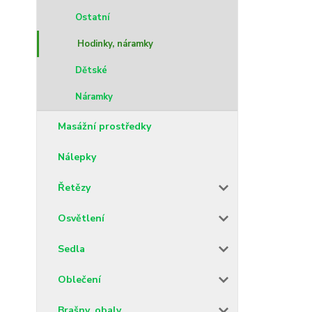
Ostatní
Hodinky, náramky
Dětské
Náramky
Masážní prostředky
Nálepky
Řetězy
Osvětlení
Sedla
Oblečení
Brašny, obaly