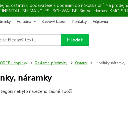
ejně, ostatní u dodavatele s dodáním do několika dní. Na prodej
NTINENTAL, SHIMANO, ESI, SCHWALBE, Sigma, Hamax, KMC, SRA
dmínky
Poradna
Slevový kupón
Kontakty
Půjčovna
Hledat
ORCE - doplňky
Reklamní předměty
Ostatní
Hodinky, náramky
nky, náramky
tegorii nebylo nalezeno žádné zboží.