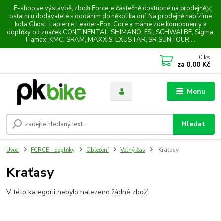
E-shop ve výstavbě, zboží Force je částečně dostupné na prodejně,
ostatní u dodavatele s dodáním do několika dní. Na prodejně nabízíme
kola Ghost, Lapierre, Leader-Fox, Core a máme zde komponenty a
doplňky od značek CONTINENTAL, SHIMANO, ESI, SCHWALBE, Sigma,
Hamax, KMC, SRAM, MAXXIS, EXUSTAR, SR SUNTOUR ...
0
ks
za
0,00 Kč
Menu
Hledat
Úvod
FORCE - doplňky
Oblečení
Volný čas
Kraťasy
Kraťasy
V této kategorii nebylo nalezeno žádné zboží.