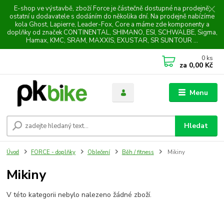
E-shop ve výstavbě, zboží Force je částečně dostupné na prodejně,
ostatní u dodavatele s dodáním do několika dní. Na prodejně nabízíme
kola Ghost, Lapierre, Leader-Fox, Core a máme zde komponenty a
doplňky od značek CONTINENTAL, SHIMANO, ESI, SCHWALBE, Sigma,
Hamax, KMC, SRAM, MAXXIS, EXUSTAR, SR SUNTOUR ...
0
ks
za
0,00 Kč
Menu
Hledat
Úvod
FORCE - doplňky
Oblečení
Běh / fitness
Mikiny
Mikiny
V této kategorii nebylo nalezeno žádné zboží.