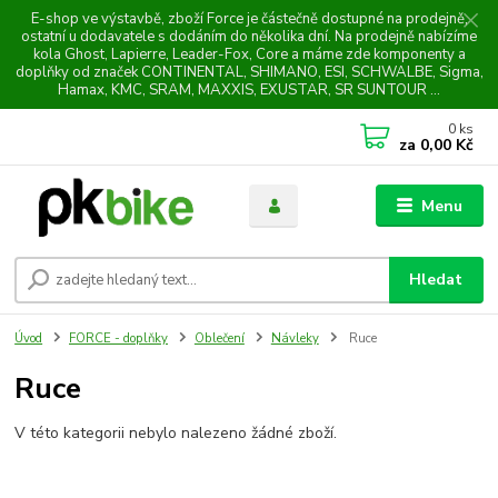
E-shop ve výstavbě, zboží Force je částečně dostupné na prodejně,
ostatní u dodavatele s dodáním do několika dní. Na prodejně nabízíme
kola Ghost, Lapierre, Leader-Fox, Core a máme zde komponenty a
doplňky od značek CONTINENTAL, SHIMANO, ESI, SCHWALBE, Sigma,
Hamax, KMC, SRAM, MAXXIS, EXUSTAR, SR SUNTOUR ...
0
ks
za
0,00 Kč
Menu
Hledat
Úvod
FORCE - doplňky
Oblečení
Návleky
Ruce
Ruce
V této kategorii nebylo nalezeno žádné zboží.