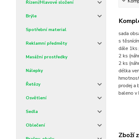
Kompl
Řízení/Hlavové složení
Brýle
Komple
Spotřební material
sada obsa
s těsníc
Reklamní předměty
dále 1ks 
2 ks (náh
Masážní prostředky
2 ks (náh
délka ven
Nálepky
hmotnost 
Řetězy
prodej a 
baleno v
Osvětlení
Sedla
Oblečení
Zboží 
Brašny, obaly