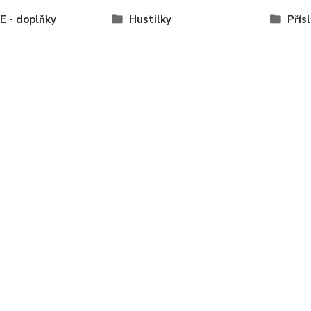
 - doplňky
Hustilky
Přís