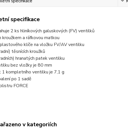
etní specifikace
tní specifikace
huje 2 ks hliníkových galuskových (FV) ventilků
ím kroužkem a ráfkovou matkou
plastového klíče na vložku FV/AV ventilku
radní) těsnících kroužků
radních) hranatých patek ventilku
tilku bez vložky je 80 mm
1 kompletního ventilku je 7,1 g
balení po 1 sadě
 blistru FORCE
zařazeno v kategoriích