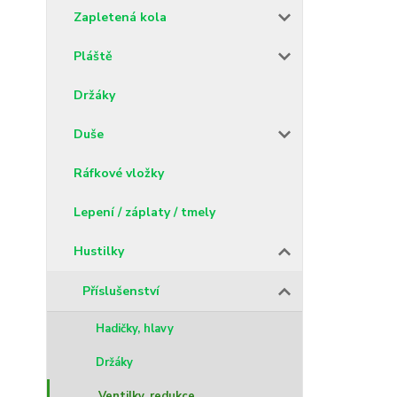
Zapletená kola
Pláště
Držáky
Duše
Ráfkové vložky
Lepení / záplaty / tmely
Hustilky
Příslušenství
Hadičky, hlavy
Držáky
Ventilky, redukce