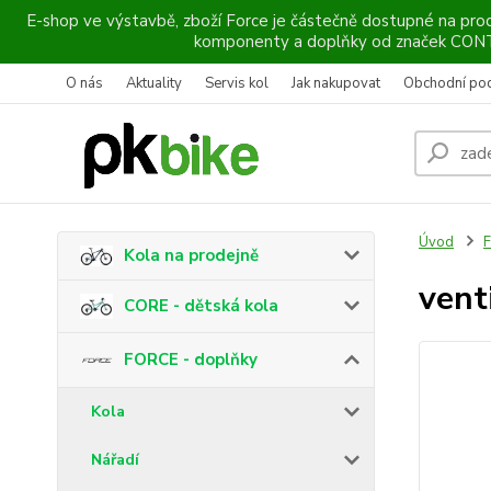
E-shop ve výstavbě, zboží Force je částečně dostupné na prod
komponenty a doplňky od značek CO
O nás
Aktuality
Servis kol
Jak nakupovat
Obchodní po
Úvod
F
Kola na prodejně
vent
CORE - dětská kola
FORCE - doplňky
Kola
Nářadí