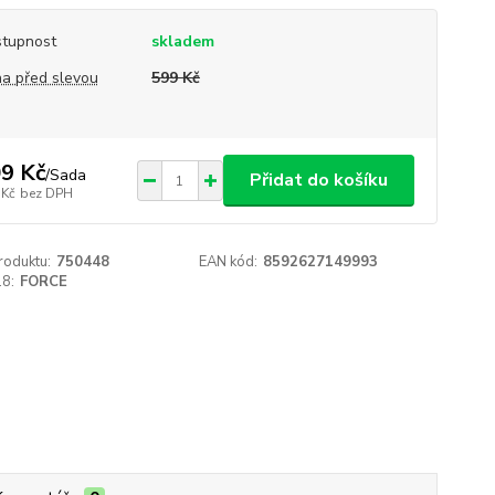
tupnost
skladem
a před slevou
599 Kč
9 Kč
/
Sada
Přidat do košíku
 Kč
bez DPH
roduktu:
750448
EAN kód:
8592627149993
18:
FORCE