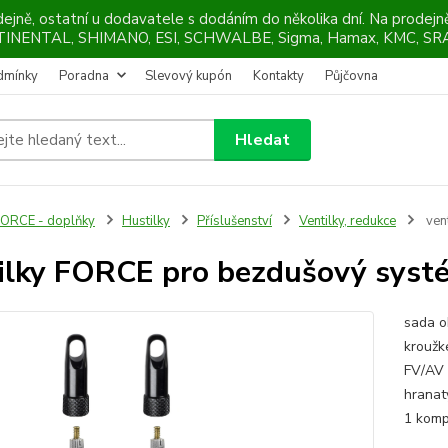
ejně, ostatní u dodavatele s dodáním do několika dní. Na prodej
NTINENTAL, SHIMANO, ESI, SCHWALBE, Sigma, Hamax, KMC, SRA
dmínky
Poradna
Slevový kupón
Kontakty
Půjčovna
Hledat
ORCE - doplňky
Hustilky
Příslušenství
Ventilky, redukce
ven
ilky FORCE pro bezdušový sys
sada o
kroužk
FV/AV 
hranat
1 kompl