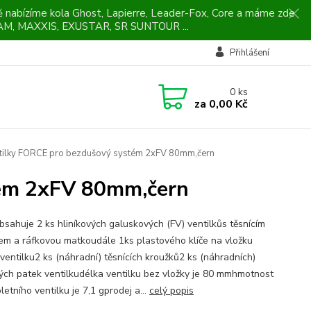
ně nabízíme kola Ghost, Lapierre, Leader-Fox, Core a máme zde
M, MAXXIS, EXUSTAR, SR SUNTOUR ...
Přihlášení
0
ks
za
0,00 Kč
tilky FORCE pro bezdušový systém 2xFV 80mm,čern
tém 2xFV 80mm,čern
bsahuje 2 ks hliníkových galuskových (FV) ventilkůs těsnícím
em a ráfkovou matkoudále 1ks plastového klíče na vložku
ventilku2 ks (náhradní) těsnících kroužků2 ks (náhradních)
ých patek ventilkudélka ventilku bez vložky je 80 mmhmotnost
etního ventilku je 7,1 gprodej a...
celý popis