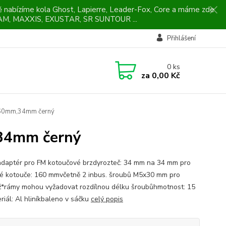
ně nabízíme kola Ghost, Lapierre, Leader-Fox, Core a máme zde
M, MAXXIS, EXUSTAR, SR SUNTOUR ...
Přihlášení
0
ks
za
0,00 Kč
160mm,34mm černý
34mm černý
adaptér pro FM kotoučové brzdyrozteč: 34 mm na 34 mm pro
é kotouče: 160 mmvčetně 2 inbus. šroubů M5x30 mm pro
*rámy mohou vyžadovat rozdílnou délku šroubůhmotnost: 15
riál: Al hliníkbaleno v sáčku
celý popis