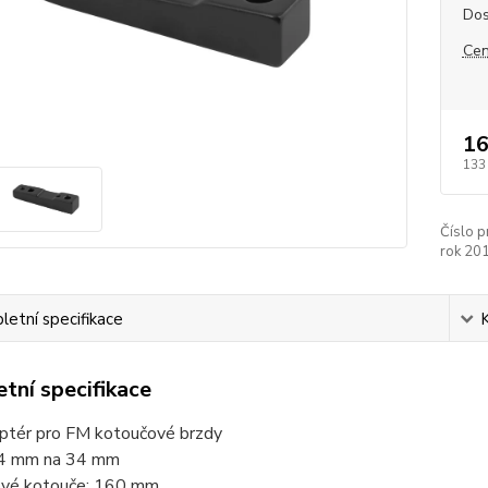
Dos
Cen
16
133
Číslo p
rok 20
etní specifikace
tní specifikace
aptér pro FM kotoučové brzdy
34 mm na 34 mm
ové kotouče: 160 mm