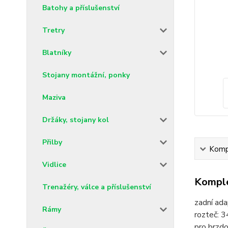
Batohy a příslušenství
Tretry
Blatníky
Stojany montážní, ponky
Maziva
Držáky, stojany kol
Přilby
Kompl
Vidlice
Komple
Trenažéry, válce a příslušenství
zadní ad
Rámy
rozteč: 
pro brzd