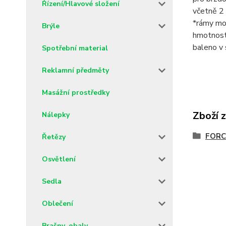
Řízení/Hlavové složení
včetně 2
*rámy mo
Brýle
hmotnost:
baleno v
Spotřební material
Reklamní předměty
Masážní prostředky
Zboží 
Nálepky
FORCE
Řetězy
Osvětlení
Sedla
Oblečení
Brašny, obaly