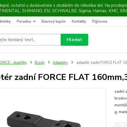
ejně, ostatní u dodavatele s dodáním do několika dní. Na prodej
NTINENTAL, SHIMANO, ESI, SCHWALBE, Sigma, Hamax, KMC, SRA
dmínky
Poradna
Slevový kupón
Kontakty
Půjčovna
Hledat
ORCE - doplňky
Brzdy
Adaptéry
adaptér zadní FORCE FLAT 
tér zadní FORCE FLAT 160mm,
zadní 
brzdov
montáž
g, mate