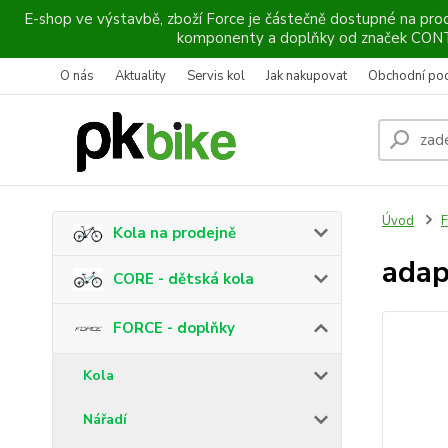
E-shop ve výstavbě, zboží Force je částečně dostupné na prod
komponenty a doplňky od značek CO
O nás
Aktuality
Servis kol
Jak nakupovat
Obchodní po
Úvod
F
Kola na prodejně
adap
CORE - dětská kola
FORCE - doplňky
Kola
Nářadí