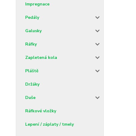
Impregnace
Pedály
Galusky
Ráfky
Zapletená kola
Pláště
Držáky
Duše
Ráfkové vložky
Lepení / záplaty / tmely