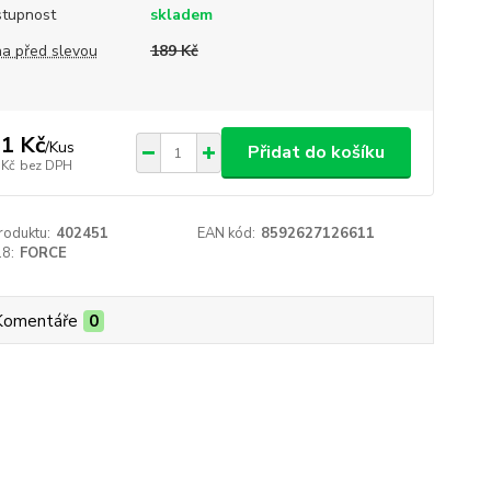
tupnost
skladem
a před slevou
189 Kč
1 Kč
/
Kus
Přidat do košíku
 Kč
bez DPH
roduktu:
402451
EAN kód:
8592627126611
18:
FORCE
Komentáře
0