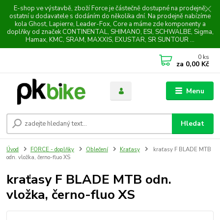
E-shop ve výstavbě, zboží Force je částečně dostupné na prodejně,
ostatní u dodavatele s dodáním do několika dní. Na prodejně nabízíme
kola Ghost, Lapierre, Leader-Fox, Core a máme zde komponenty a
doplňky od značek CONTINENTAL, SHIMANO, ESI, SCHWALBE, Sigma,
Hamax, KMC, SRAM, MAXXIS, EXUSTAR, SR SUNTOUR ...
0
ks
za
0,00 Kč
Menu
Hledat
Úvod
FORCE - doplňky
Oblečení
Kraťasy
kraťasy F BLADE MTB
odn. vložka, černo-fluo XS
kraťasy F BLADE MTB odn.
vložka, černo-fluo XS