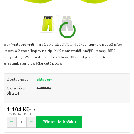
odnímatelné vnitřní kraťasy s GELOVOU vložkou, guma v pase2 přední
kapsy a 2 zadní kapsy na zip, YKK zipmateriál: vnější kraťasy: 88%
polyester, 12% elastanvnitřní kraťasy: 90% polyester, 10%
elastanbaleno v sáčku
celý popis
Dostupnost
skladem
Cena před
1 299 Kč
slevou
1 104 Kč
/
Kus
912 Kč
bez DPH
Přidat do košíku