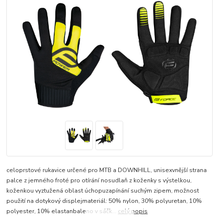
celoprstové rukavice určené pro MTB a DOWNHILL, unisexvnější strana
palce z jemného froté pro otírání nosudlaň z koženky s výstelkou,
koženkou vyztužená oblast úchopuzapínání suchým zipem, možnost
použití na dotykový displejmateriál: 50% nylon, 30% polyuretan, 10%
polyester, 10% elastanbaleno v sáčk...
celý popis