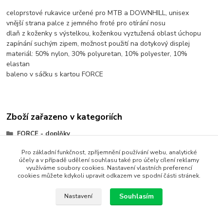
celoprstové rukavice určené pro MTB a DOWNHILL, unisex
vnější strana palce z jemného froté pro otírání nosu
dlaň z koženky s výstelkou, koženkou vyztužená oblast úchopu
zapínání suchým zipem, možnost použití na dotykový displej
materiál: 50% nylon, 30% polyuretan, 10% polyester, 10%
elastan
baleno v sáčku s kartou FORCE
Zboží zařazeno v kategoriích
FORCE - doplňky
Oblečení
Pro základní funkčnost, zpříjemnění používání webu, analytické
účely a v případě udělení souhlasu také pro účely cílení reklamy
Rukavice
využíváme soubory cookies. Nastavení vlastních preferencí
cookies můžete kdykoli upravit odkazem ve spodní části stránek.
Souhlasím
Nastavení
Vytvořit rezervaci