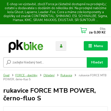
E-shop ve výstavbě, zboží Force je částečně dostupné na prodejně,
ostatní u dodavatele s dodáním do několika dní. Na prodejně nabízíme
kola Ghost, Lapierre, Leader-Fox, Core a máme zde komponenty a
doplňky od značek CONTINENTAL, SHIMANO, ESI, SCHWALBE, Sigma,
Hamax, KMC, SRAM, MAXXIS, EXUSTAR, SR SUNTOUR ...
0
ks
za
0,00 Kč
Menu
Hledat
Úvod
FORCE - doplňky
Oblečení
Rukavice
rukavice FORCE MTB
POWER, černo-fluo S
rukavice FORCE MTB POWER,
černo-fluo S