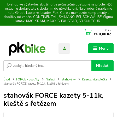
E-shop ve výstavbě, zboží Force je částečně dostupné na prodejně,
ostatní u dodavatele s dodáním do několika dní. Na prodejně nabízíme
kola Ghost, Lapierre, Leader-Fox, Core a máme zde komponenty a
doplňky od značek CONTINENTAL, SHIMANO, ESI, SCHWALBE, Sigma,
Hamax, KMC, SRAM, MAXXIS, EXUSTAR, SR SUNTOUR ...
0
ks
za
0,00 Kč
Menu
Hledat
Úvod
FORCE - doplňky
Nářadí
Stahováky
Kazety, vícekolečka
stahovák FORCE kazety 5-11k, kleště s řetězem
stahovák FORCE kazety 5-11k,
kleště s řetězem