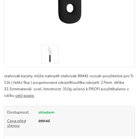
stahovák kazety, může nahradit stahovák 89441 rozsah-použitelné pro 5-
11k ( řetěz 9sp ) pogumovaná rukojeťtloušťka rukojetí: 27mm, délka
32,3cmmateriál: ocel, hmotnost: 310g určeno k PROFI použitíbaleno v
sáčku
celý popis
Dostupnost
skladem
Cena před
399 Kč
slevou