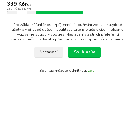
339 Kč
/
Kus
280 Kč
bez DPH
Přidat do košíku
Pro základní funkčnost, zpříjemnění používání webu, analytické
účely a v případě udělení souhlasu také pro účely cílení reklamy
využíváme soubory cookies. Nastavení vlastních preferencí
Číslo produktu:
89440
cookies můžete kdykoli upravit odkazem ve spodní části stránek.
EAN kód:
8592627128080
rok 2018:
FORCE
Souhlasím
Nastavení
Kompletní specifikace
Souhlas můžete odmítnout
zde
.
Komentáře
0
Kompletní specifikace
stahovák kazety, může nahradit stahovák 89441
rozsah-použitelné pro 5-11k ( řetěz 9sp )
pogumovaná rukojeť
tloušťka rukojetí: 27mm, délka 32,3cm
materiál: ocel, hmotnost: 310g